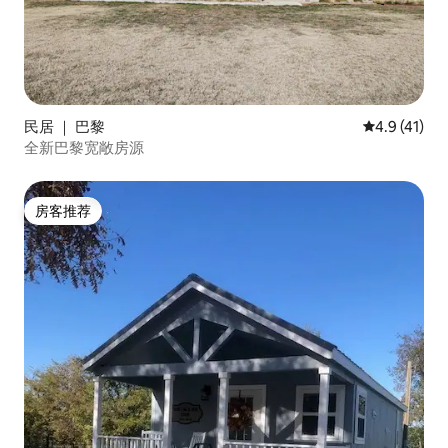
民居 ｜ 巴黎
平均评分 4.
4.9 (41)
全新巴黎宽敞房源
房客推荐
房客推荐