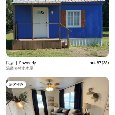
民居 ｜ Powderly
平均评分 4.87
4.87 (38)
温馨乡村小木屋
房客推荐
房客推荐