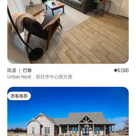
民居 ｜ 巴黎
平均评分 5
5 (33)
Urban Nest，前往市中心很方便
房客推荐
房客推荐