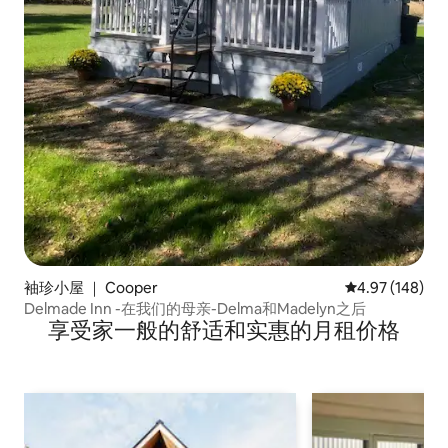
袖珍小屋 ｜ Cooper
平均评分 4.97
4.97 (148)
Delmade Inn -在我们的母亲-Delma和Madelyn之后
享受家一般的舒适和实惠的月租价格