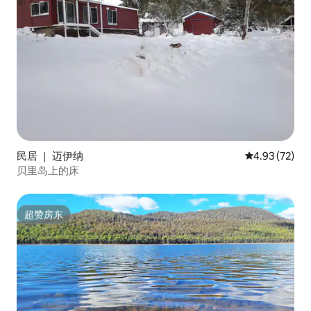
民居 ｜ 迈伊纳
平均评分 4.9
4.93 (72)
贝里岛上的床
超赞房东
超赞房东