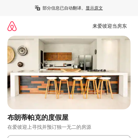
跳
部分信息已自动翻译。
显示原文
至
内
容
来爱彼迎当房东
布朗蒂帕克的度假屋
在爱彼迎上寻找并预订独一无二的房源