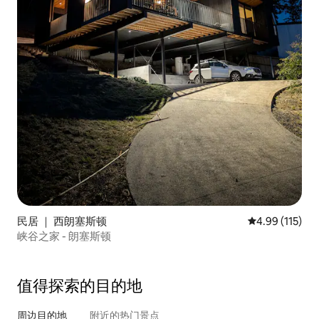
民居 ｜ 西朗塞斯顿
平均评分 4.99
4.99 (115)
峡谷之家 - 朗塞斯顿
值得探索的目的地
周边目的地
附近的热门景点