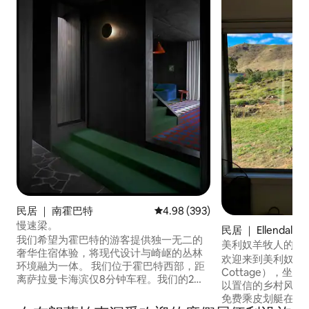
民居 ｜ 南霍巴特
平均评分 4.98 分（满分 5 分），共
4.98 (393)
慢速梁。
民居 ｜ Ellendale
我们希望为霍巴特的游客提供独一无二的
美利奴羊牧人的Mea
奢华住宿体验，将现代设计与崎岖的丛林
欢迎来到美利奴小屋（
环境融为一体。 我们位于霍巴特西部，距
Cottage），
离萨拉曼卡海滨仅8分钟车程。我们的2层
以置信的乡村风光
房源坐落在一条私人的丛林街道上，可欣
免费乘皮划艇在湖上泛舟。 
赏德文特河（Derwent River）、南霍巴特