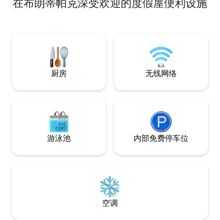
在布朗蒂帕克深受欢迎的度假屋便利设施
于占地4000英亩
（South Hobart）、桑迪湾（Sandy
求宁静和亲近大自
Bay）及其他地区的迷人风光。 房源宽敞
的体验。 在我们1
私密，但周围环绕着（无害的）当地野生
心，有很多步行道
动物。您会看到很多小袋鼠在房源内吃
6000只羊从您的
草。
很好的互联网，橱
免费的无线网络。
厨房
无线网络
游泳池
内部免费停车位
空调