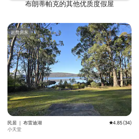
布朗蒂帕克的其他优质度假屋
超赞房东
超赞房东
民居 ｜ 布雷迪湖
平均评分 4.85
4.85 (34)
小天堂