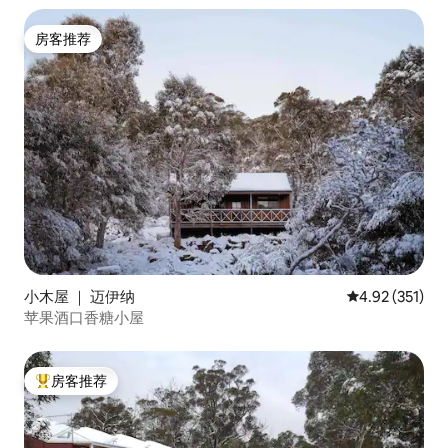
房客推荐
房客推荐
小木屋 ｜ 迈伊纳
平均评分 4.92
4.92 (351)
苹果酒口香糖小屋
房客推荐
热门「房客推荐」