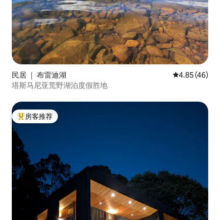
民居 ｜ 布雷迪湖
平均评分 4.8
4.85 (46)
塔斯马尼亚荒野湖泊度假胜地
房客推荐
热门「房客推荐」