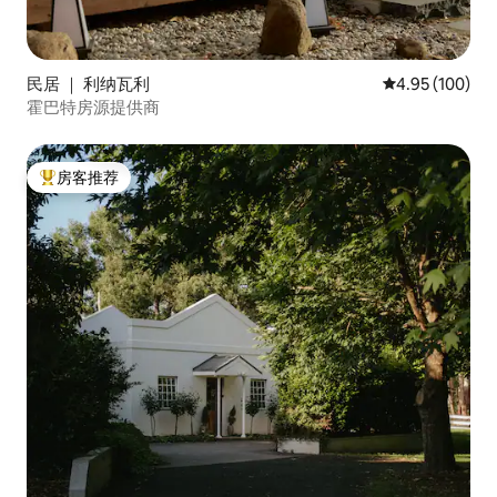
民居 ｜ 利纳瓦利
平均评分 4.95
4.95 (100)
霍巴特房源提供商
房客推荐
热门「房客推荐」