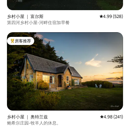
乡村小屋 ｜ 富尔斯
平均评分 4.99
4.99 (528)
第四河乡村小屋-河畔住宿加早餐
房客推荐
热门「房客推荐」
乡村小屋 ｜ 奥特兰兹
平均评分 4.98
4.98 (241)
鲍希尔庄园-牧羊人的休息。