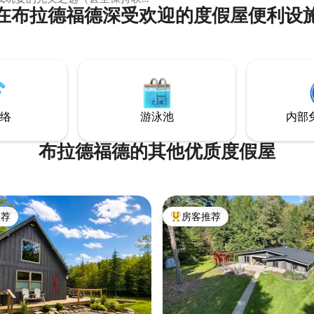
在布拉德福德深受欢迎的度假屋便利设
徒步旅行？附近有650
步道。冬天，您可以在这些小径
 钓鱼？带上您的钓鱼
附近的Kinzua Creek、Sugar
llow Creek享受一流的鳟鱼钓鱼体
是更多详情。
络
游泳池
内部
布拉德福德的其他优质度假屋
推荐
房客推荐
客推荐」
热门「房客推荐」