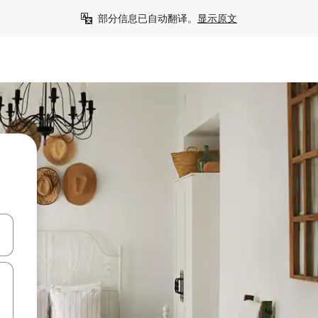
部分信息已自动翻译。
显示原文
击或滑动手势浏览。