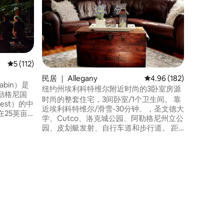
我们的宁
（Alleg
有自己的
朴的魅力
候的宁静
近的徒步
寻求宁静
平均评分 5 分（满分 5 分），共 112 条评价
5 (112)
星光灿烂
民居 ｜ Allegany
平均评分 4.96 分（满分 
4.96 (182)
的需求。
abin）是
纽约州埃利科特维尔附近时尚的3卧室房源
入住，前
勒格尼国
时尚的整套住宅，3间卧室/1个卫生间。 靠
段难忘的
orest）的中
近埃利科特维尔/滑雪-30分钟。，圣文德大
25英亩
学、Cutco、洛克城公园、阿勒格尼州立公
森林，距
园、皮划艇发射、自行车道和步行道。 距
ua
离尼亚加拉瀑布1.5小时车程，距离Zippo
只发射点仅
30分钟车程。 沃尔玛和电影院距离此处2英
森林度假
里。附近有许多餐厅。 季节性的2屏幕汽车
包括
电影院-20分钟车程。 2张标准双人床、1张
双人床和1把椅子可转换成一张双人床。 设
备齐全的厨房。