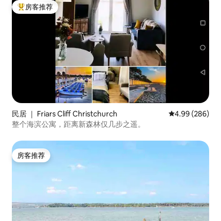
房客推荐
热门「房客推荐」
民居 ｜ Friars Cliff Christchurch
平均评分 4.99
4.99 (286)
整个海滨公寓，距离新森林仅几步之遥。
房客推荐
房客推荐