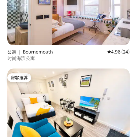
公寓 ｜ Bournemouth
平均评分 4.96
4.96 (24)
时尚海滨公寓
房客推荐
房客推荐