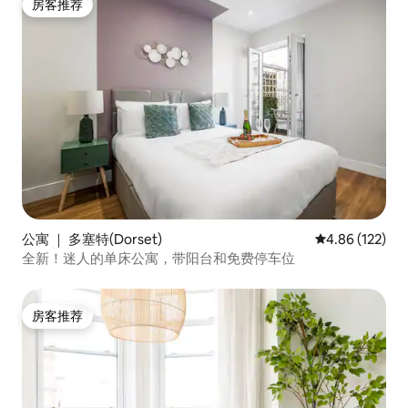
房客推荐
房客推荐
公寓 ｜ 多塞特(Dorset)
平均评分 4.86
4.86 (122)
全新！迷人的单床公寓，带阳台和免费停车位
房客推荐
房客推荐