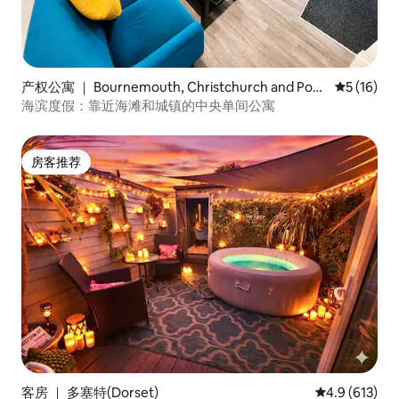
产权公寓 ｜ Bournemouth, Christchurch and Pool
平均评分 5
5 (16)
e
海滨度假：靠近海滩和城镇的中央单间公寓
房客推荐
房客推荐
客房 ｜ 多塞特(Dorset)
平均评分 4.9
4.9 (613)