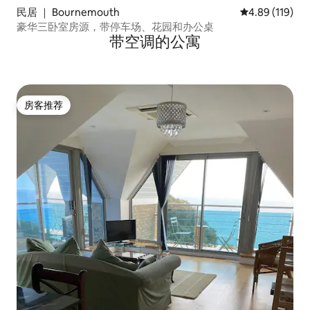
民居 ｜ Bournemouth
平均评分 4.89
4.89 (119)
豪华三卧室房源，带停车场、花园和办公桌
带空调的公寓
房客推荐
房客推荐