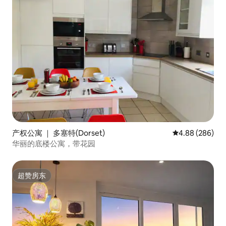
产权公寓 ｜ 多塞特(Dorset)
平均评分 4.88
4.88 (286)
华丽的底楼公寓，带花园
超赞房东
超赞房东