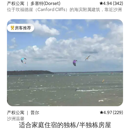
产权公寓 ｜ 多塞特(Dorset)
平均评分 4.94
4.94 (342)
位于坎福德崖（Canford Cliffs）的海滨附属建筑，靠近沙洲
房客推荐
热门「房客推荐」
产权公寓 ｜ 普尔
平均评分 4.97
4.97 (229)
沙洲温馨
适合家庭住宿的独栋/半独栋房屋