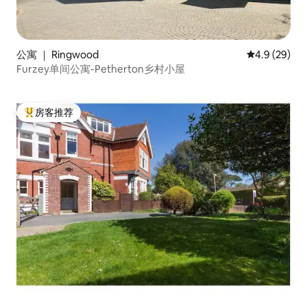
公寓 ｜ Ringwood
平均评分 4.9
4.9 (29)
Furzey单间公寓-Petherton乡村小屋
房客推荐
热门「房客推荐」