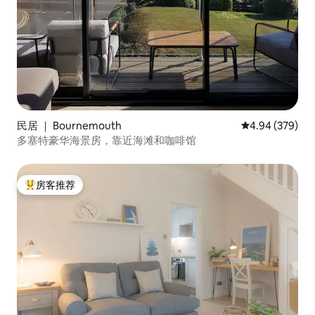
民居 ｜ Bournemouth
平均评分 4.94
4.94 (379)
多塞特豪华海景房，靠近海滩和咖啡馆
房客推荐
热门「房客推荐」