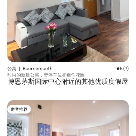
公寓 ｜ Bournemouth
平均评分 
5 (7)
时尚的新建公寓，带停车位和迷你花园
博恩茅斯国际中心附近的其他优质度假屋
房客推荐
房客推荐