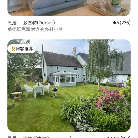
民居 ｜ 多塞特(Dorset)
平均评分 5 
5 (236)
桑德班克斯附近的乡村小屋
房客推荐
热门「房客推荐」