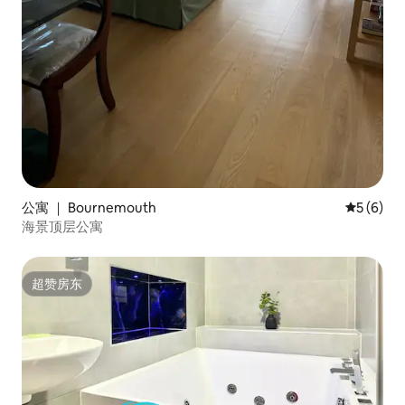
公寓 ｜ Bournemouth
平均评分 
5 (6)
海景顶层公寓
超赞房东
超赞房东