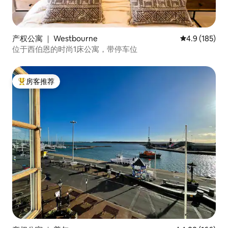
产权公寓 ｜ Westbourne
平均评分 4.9
4.9 (185)
位于西伯恩的时尚1床公寓，带停车位
房客推荐
热门「房客推荐」