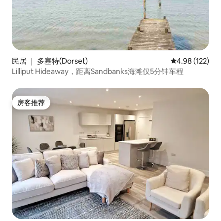
民居 ｜ 多塞特(Dorset)
平均评分 4.98
4.98 (122)
Lilliput Hideaway，距离Sandbanks海滩仅5分钟车程
房客推荐
房客推荐