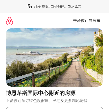
跳
部分信息已自动翻译。
显示原文
至
内
容
来爱彼迎当房东
博恩茅斯国际中心附近的房源
上爱彼迎预订特色度假屋、民宅及更多精彩房源