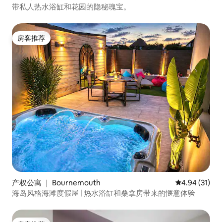
带私人热水浴缸和花园的隐秘瑰宝。
房客推荐
房客推荐
产权公寓 ｜ Bournemouth
平均评分 4.9
4.94 (31)
海岛风格海滩度假屋 | 热水浴缸和桑拿房带来的惬意体验