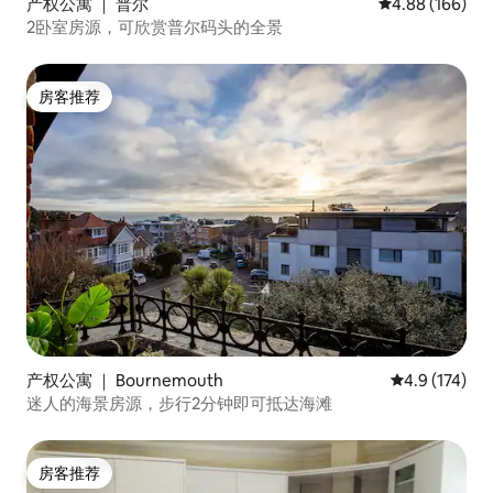
产权公寓 ｜ 普尔
平均评分 4.88
4.88 (166)
2卧室房源，可欣赏普尔码头的全景
房客推荐
房客推荐
产权公寓 ｜ Bournemouth
平均评分 4.9
4.9 (174)
迷人的海景房源，步行2分钟即可抵达海滩
房客推荐
房客推荐