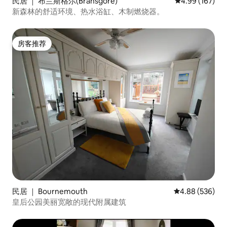
民居 ｜ 布兰斯格尔(Bransgore)
平均评分 4.99
4.99 (167)
新森林的舒适环境、热水浴缸、木制燃烧器。
房客推荐
房客推荐
民居 ｜ Bournemouth
平均评分 4.88
4.88 (536)
皇后公园美丽宽敞的现代附属建筑