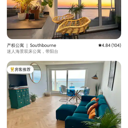
产权公寓 ｜ Southbourne
平均评分 4.84
4.84 (104)
迷人海景双床公寓，带阳台
房客推荐
热门「房客推荐」