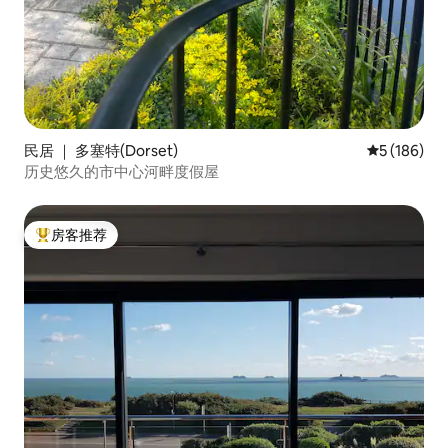
民居 ｜ 多塞特(Dorset)
平均评分 5 
5 (186)
历史悠久的市中心河畔度假屋
房客推荐
热门「房客推荐」