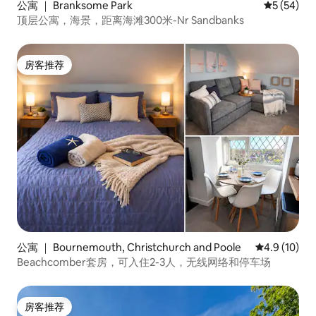
公寓 ｜ Branksome Park
平均评分 5
5 (54)
顶层公寓，海景，距离海滩300米-Nr Sandbanks
房客推荐
房客推荐
公寓 ｜ Bournemouth, Christchurch and Poole
平均评分 4.9
4.9 (10)
Beachcomber套房，可入住2-3人，无线网络和停车场
房客推荐
房客推荐