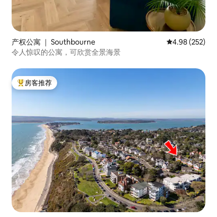
产权公寓 ｜ Southbourne
平均评分 4.98
4.98 (252)
令人惊叹的公寓，可欣赏全景海景
房客推荐
热门「房客推荐」