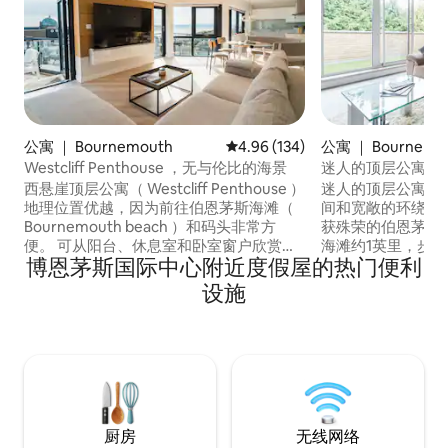
公寓 ｜ Bournemouth
平均评分 4.96 分（满分 5 分），共
4.96 (134)
公寓 ｜ Bournemo
Westcliff Penthouse ，无与伦比的海景
迷人的顶层公寓，
西悬崖顶层公寓（ Westcliff Penthouse ）
迷人的顶层公寓，
地理位置优越，因为前往伯恩茅斯海滩（
间和宽敞的环绕式
Bournemouth beach ）和码头非常方
获殊荣的伯恩茅斯（B
便。 可从阳台、休息室和卧室窗户欣赏海
海滩约1英里，步
博恩茅斯国际中心附近度假屋的热门便利
景、老哈里斯岩石、伯恩茅斯（
（Bourne Rive
Bournemouth ）以及沙滩的壮丽景色，无
Gardens），即
设施
与伦比。 公寓设有2张加大双人床，但如果
们的双卧室顶层公
需要，我们也可以安排额外的单人床和一
是您尽情享受伯恩
张旅行婴儿床。我通常会在房客抵达时与
海岸的完美场所。
他们见面，并向他们展示他们需要了解的
一切
厨房
无线网络