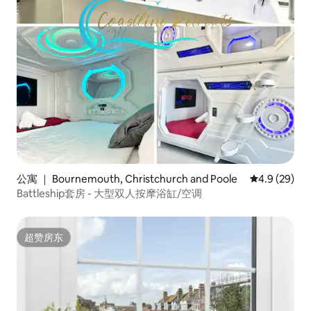
公寓 ｜ Bournemouth, Christchurch and Poole
平均评分 4.9
4.9 (29)
Battleship套房 - 大型双人按摩浴缸/空调
超赞房东
超赞房东