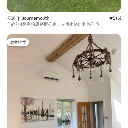
公寓 ｜ Bournemouth
平均评分 
5 (5)
宁静的4卧室伯恩茅斯公寓，带热水浴缸和停车位
房客推荐
房客推荐