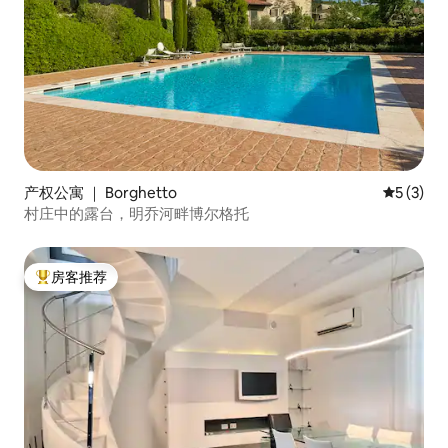
产权公寓 ｜ Borghetto
平均评分 
5 (3)
村庄中的露台，明乔河畔博尔格托
房客推荐
热门「房客推荐」