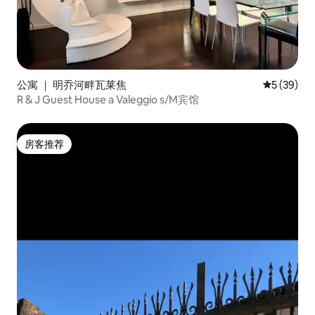
公寓 ｜ 明乔河畔瓦莱焦
平均评分 5
5 (39)
R & J Guest House a Valeggio s/M宾馆
房客推荐
房客推荐