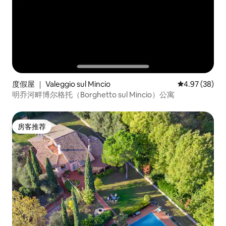
度假屋 ｜ Valeggio sul Mincio
平均评分 4.97
4.97 (38)
明乔河畔博尔格托（Borghetto sul Mincio）公寓
房客推荐
房客推荐