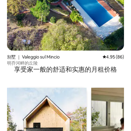
别墅 ｜ Valeggio sul Mincio
平均评分 4.95
4.95 (86)
明乔河畔的丘陵
享受家一般的舒适和实惠的月租价格