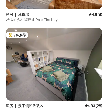
民居 ｜ 林肯郡
平均评分 4.
4.5 (6)
舒适的乡村隐蔽处|Pass The Keys
房客推荐
热门「房客推荐」
客房 ｜ 沃丁顿民政教区
平均评分 4.93
4.93 (28)