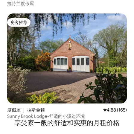
拉特兰度假屋
房客推荐
房客推荐
度假屋 ｜ 拉斯金顿
平均评分 4.88
4.88 (165)
Sunny Brook Lodge-舒适的小溪边环境
享受家一般的舒适和实惠的月租价格