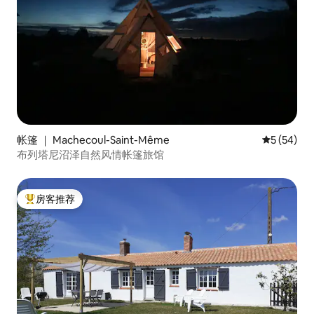
帐篷 ｜ Machecoul-Saint-Même
平均评分 5
5 (54)
布列塔尼沼泽自然风情帐篷旅馆
房客推荐
热门「房客推荐」