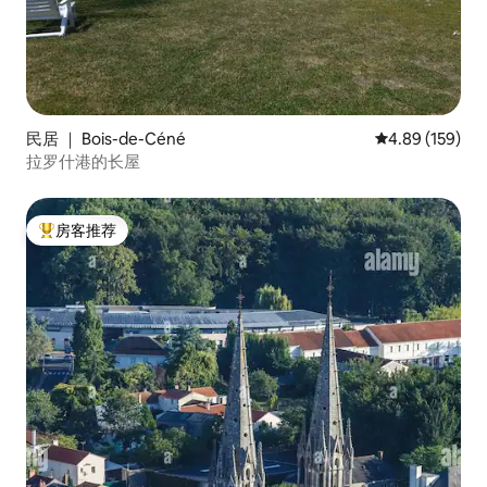
民居 ｜ Bois-de-Céné
平均评分 4.89
4.89 (159)
拉罗什港的长屋
房客推荐
热门「房客推荐」