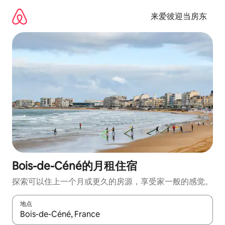
跳
至
来爱彼迎当房东
内
容
Bois-de-Céné的月租住宿
探索可以住上一个月或更久的房源，享受家一般的感觉。
地点
如有搜索结果，请使用上下方向键查看，或通过点击或滑动手势浏