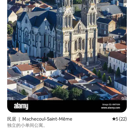
民居 ｜ Machecoul-Saint-Même
平均评分 5
5 (22)
独立的小单间公寓。