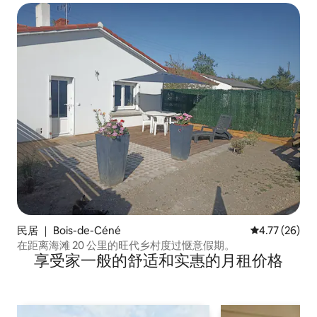
民居 ｜ Bois-de-Céné
平均评分 4.7
4.77 (26)
在距离海滩 20 公里的旺代乡村度过惬意假期。
享受家一般的舒适和实惠的月租价格