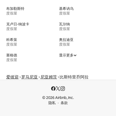
布加勒斯特
基希讷乌
度假屋
度假屋
克卢日-纳波卡
瓦尔纳
度假屋
度假屋
科希策
奥拉迪亚
度假屋
度假屋
塞格德
显示更多
度假屋
爱彼迎
罗马尼亚
尼亚姆茨
比斯特里乔阿拉
© 2026 Airbnb, Inc.
隐私
条款