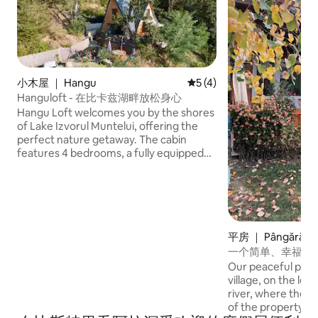
小木屋 ｜ Hangu
平均评分 5 分（满分 5 分）
5 (4)
Hanguloft - 在比卡兹湖畔放松身心
Hangu Loft welcomes you by the shores
of Lake Izvorul Muntelui, offering the
perfect nature getaway. The cabin
features 4 bedrooms, a fully equipped
kitchen, a spacious living room, 2
bathrooms, and a large patio for outdoor
relaxation. Enjoy stunning landscapes
and activities like hiking, fishing, or
simply unwinding by the lake. Ideal for
families or groups of friends seeking
平房 ｜ Pângărăcio
peace and comfort.
一个简单、幸福、
Our peaceful place 
village, on the left
river, where the 
of the property. I