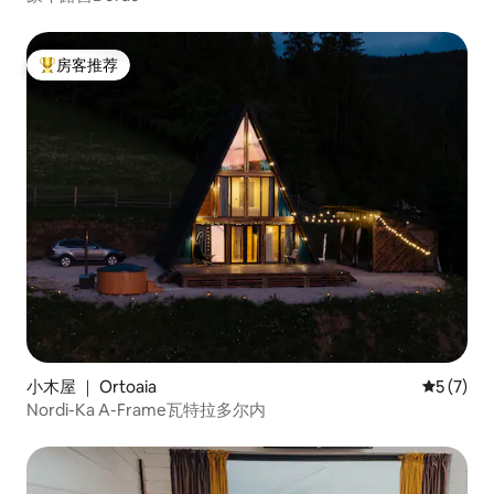
房客推荐
热门「房客推荐」
小木屋 ｜ Ortoaia
平均评分 
5 (7)
Nordi-Ka A-Frame瓦特拉多尔内