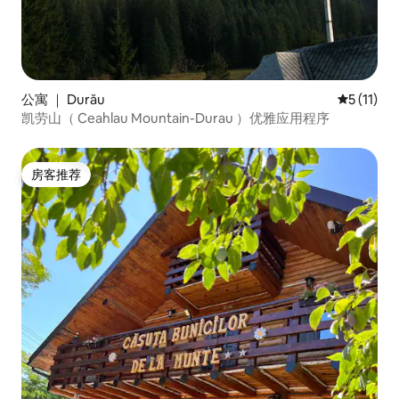
公寓 ｜ Durău
平均评分 5
5 (11)
凯劳山（ Ceahlau Mountain-Durau ）优雅应用程序
房客推荐
房客推荐