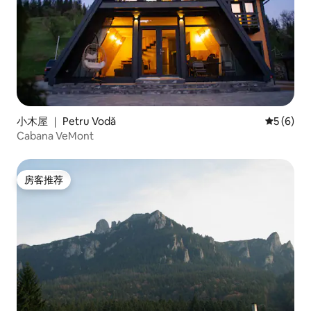
小木屋 ｜ Petru Vodă
平均评分 
5 (6)
Cabana VeMont
房客推荐
房客推荐