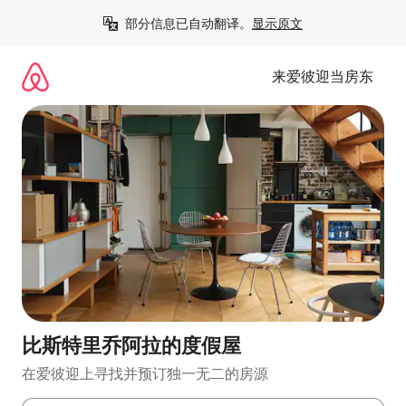
跳
部分信息已自动翻译。
显示原文
至
内
容
来爱彼迎当房东
比斯特里乔阿拉的度假屋
在爱彼迎上寻找并预订独一无二的房源