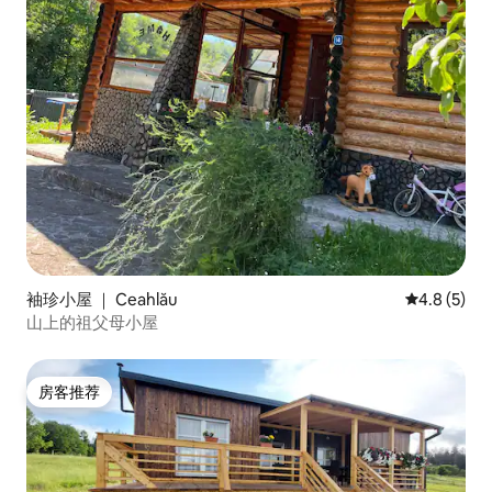
袖珍小屋 ｜ Ceahlău
平均评分 4.
4.8 (5)
山上的祖父母小屋
房客推荐
房客推荐