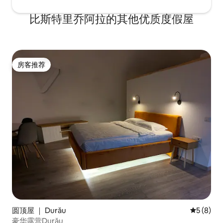
比斯特里乔阿拉的其他优质度假屋
房客推荐
房客推荐
圆顶屋 ｜ Durău
平均评分 
5 (8)
豪华露营Durău