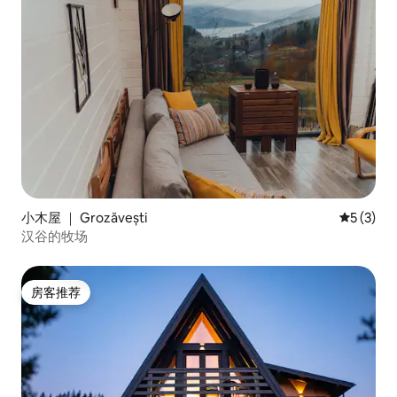
小木屋 ｜ Grozăvești
平均评分 
5 (3)
汉谷的牧场
房客推荐
房客推荐