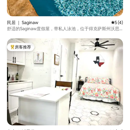
民居 ｜ Saginaw
平均评分 
5 (4)
舒适的Saginaw度假屋，带私人泳池，位于得克萨斯州沃思
堡
房客推荐
热门「房客推荐」