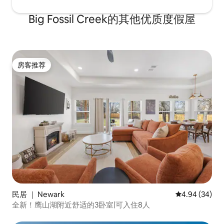
Big Fossil Creek的其他优质度假屋
房客推荐
房客推荐
民居 ｜ Newark
平均评分 4.94
4.94 (34)
全新！鹰山湖附近舒适的3卧室|可入住8人