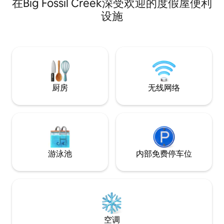
在Big Fossil Creek深受欢迎的度假屋便利
沃斯堡市中心- 10英里 海军航空站
备基地- 11英里 威尔·罗杰斯纪念中心- 11英
设施
里 迪基斯竞技场（ Dickies Arena ） - 11英
里 沃斯堡动物园- 21英里 德克萨斯赛车场-
24英里 达拉斯/沃思堡国际机场- 29英里 距
离周围有很多快餐
厨房
无线网络
游泳池
内部免费停车位
空调