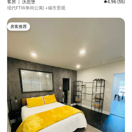
客房 ｜ 沃思堡
平均评分 4.96
4.96 (55)
现代FTW单间公寓| +城市景观
房客推荐
房客推荐