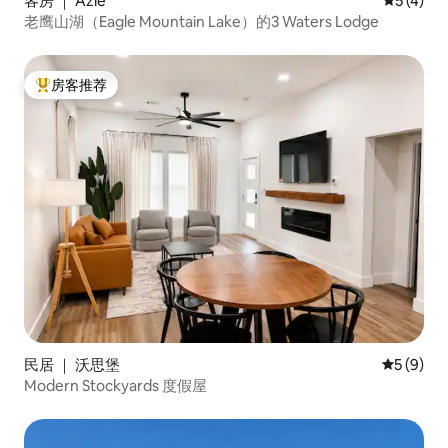
客房 ｜ Azle
平均评分 
5 (4)
老鹰山湖（Eagle Mountain Lake）的3 Waters Lodge
房客推荐
热门「房客推荐」
民居 ｜ 沃思堡
平均评分 
5 (9)
Modern Stockyards 度假屋