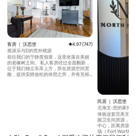
客房 ｜ 沃思堡
平均评分 4.97 分（满分 5 分），共
4.97 (747)
摇滚乐与D的世外桃源
前往我们的宁静度假屋，这里坐落在美丽
的老橡树之间。 私人客房经过全面翻新，
位于我们独立车库上方，所在房源空间宽
敞，提供安静放松的休憩之所，并有充裕
的户外活动空间。 房源最多可供6位房客
舒适入住，非常适合家庭、情侣或小团
体。 最棒的是，位于市中心，距离市中心5
分钟，距离Stockyards 10分钟，距离
民居 ｜ 沃思堡
Dickies 15分钟。 距离达拉斯—沃尔沃斯堡
北海文-您的家外
国际机场（DFW Airport）、AT&T体育场
体验这套完美无瑕
（AT&T Stadium）和环球人寿球场
能卫生间房源，位于宁
（Globe Life Field）均在20分钟内。
中心，距离房源仅
场（ Fort Worth St