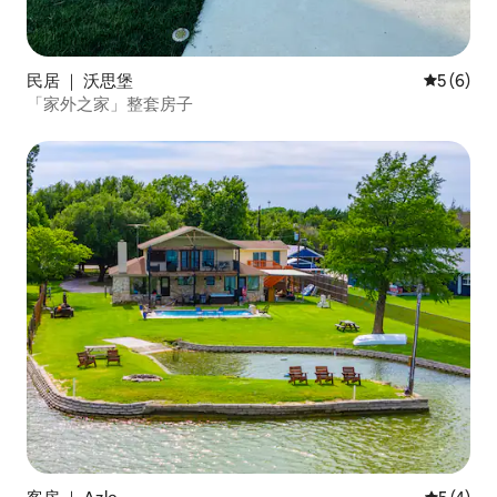
民居 ｜ 沃思堡
平均评分 
5 (6)
「家外之家」整套房子