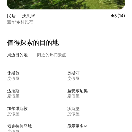
民居 ｜ 沃思堡
平均评分 5
5 (14)
豪华乡村民宿
值得探索的目的地
周边目的地
附近的热门景点
休斯敦
奥斯汀
度假屋
度假屋
达拉斯
圣安东尼奥
度假屋
度假屋
加尔维斯敦
沃斯堡
度假屋
度假屋
俄克拉何马城
显示更多
度假屋