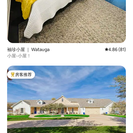
袖珍小屋 ｜ Watauga
平均评分 4.8
4.86 (81)
小屋-小屋！
房客推荐
热门「房客推荐」