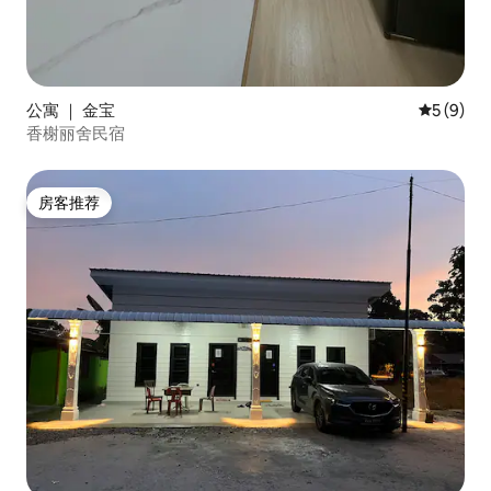
公寓 ｜ 金宝
平均评分 
5 (9)
香榭丽舍民宿
房客推荐
房客推荐