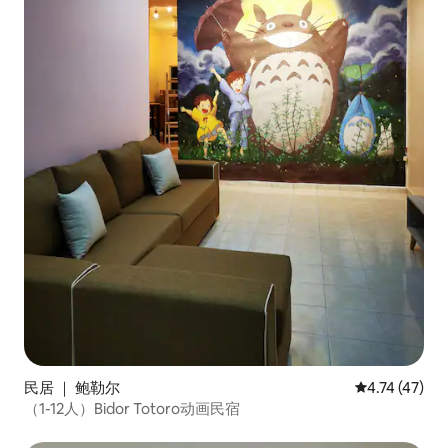
民居 ｜ 鲍勒尔
平均评分 4.7
4.74 (47)
（1-12人）Bidor Totoro动画民宿