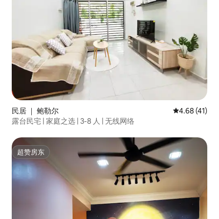
民居 ｜ 鲍勒尔
平均评分 4.6
4.68 (41)
露台民宅 | 家庭之选 | 3-8 人 | 无线网络
超赞房东
超赞房东