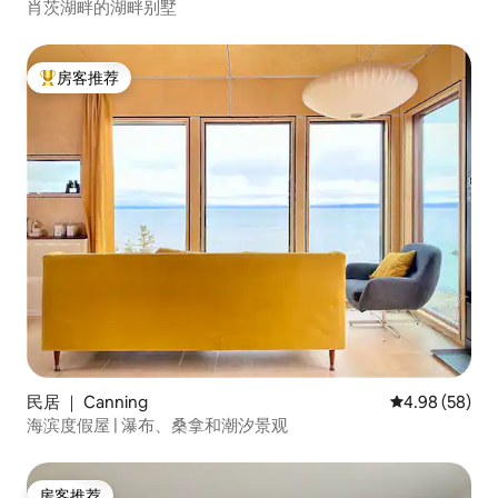
肖茨湖畔的湖畔别墅
房客推荐
热门「房客推荐」
民居 ｜ Canning
平均评分 4.98
4.98 (58)
海滨度假屋 | 瀑布、桑拿和潮汐景观
房客推荐