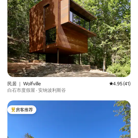
民居 ｜ Wolfville
平均评分 4.9
4.95 (41)
白石市度假屋 · 安纳波利斯谷
房客推荐
热门「房客推荐」