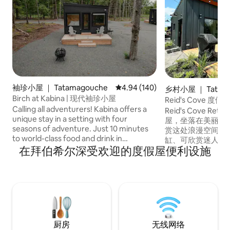
袖珍小屋 ｜ Tatamagouche
平均评分 4.94 分（满分 5 分），共
4.94 (140)
乡村小屋 ｜ Tatam
Birch at Kabina | 现代袖珍小屋
Reid's Cove 度假
Calling all adventurers! Kabina offers a
Reid's Cove R
unique stay in a setting with four
屋，坐落在美丽的Tat
seasons of adventure. Just 10 minutes
赏这处浪漫空间的
to world-class food and drink in
缸、可欣赏迷人景
Tatamagouche, 6 minutes to Drysdale
在拜伯希尔深受欢迎的度假屋便利设施
水上通道的桨板。
Falls, and 20 minutes to Ski Wentworth,
近的景点，包括Fox Ha
Kabina is your next basecamp. Each
Northumberlan
cabin features a cozy queen bed, a spa-
Vineyards、Tata
style shower, a full kitchen, plus
Ski Wentwor
complimentary access to our new large
group sauna and hot tub. Stay a day,
week, or month—we’ll see you at
厨房
无线网络
Kabina!