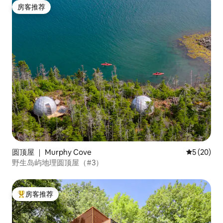
房客推荐
房客推荐
圆顶屋 ｜ Murphy Cove
平均评分 5
5 (20)
野生岛屿地理圆顶屋（#3）
房客推荐
热门「房客推荐」