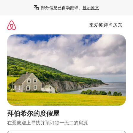
跳
部分信息已自动翻译。
显示原文
至
内
容
来爱彼迎当房东
拜伯希尔的度假屋
在爱彼迎上寻找并预订独一无二的房源