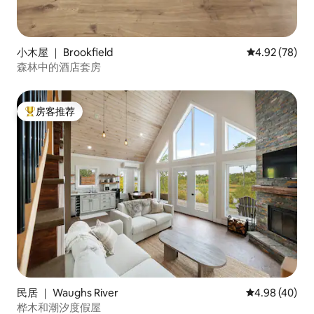
小木屋 ｜ Brookfield
平均评分 4.92
4.92 (78)
森林中的酒店套房
房客推荐
热门「房客推荐」
民居 ｜ Waughs River
平均评分 4.98
4.98 (40)
桦木和潮汐度假屋