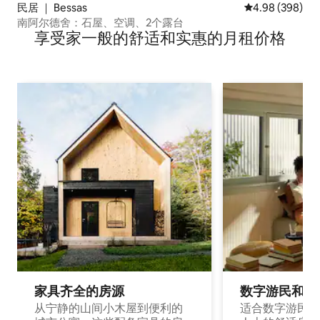
民居 ｜ Bessas
平均评分 4.98
4.98 (398)
南阿尔德舍：石屋、空调、2个露台
享受家一般的舒适和实惠的月租价格
家具齐全的房源
数字游民和旅
从宁静的山间小木屋到便利的
适合数字游民和