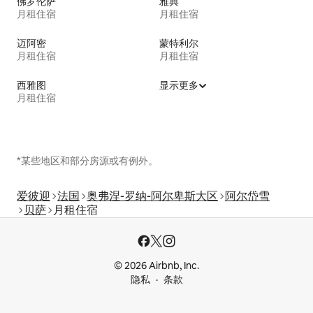
佛罗伦萨
雅典
月租住宿
月租住宿
迈阿密
蒙特利尔
月租住宿
月租住宿
西雅图
显示更多
月租住宿
*某些地区和部分房源或有例外。
爱彼迎
法国
奥弗涅-罗纳-阿尔卑斯大区
阿尔岱雪
贝萨
月租住宿
© 2026 Airbnb, Inc.
隐私
条款