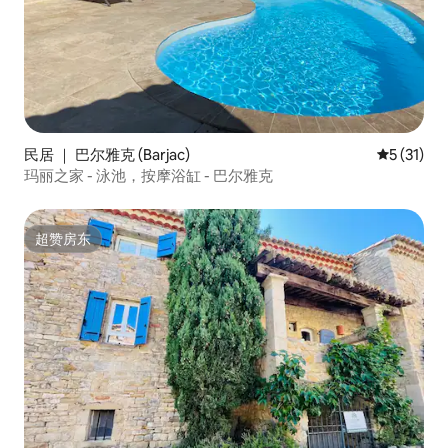
民居 ｜ 巴尔雅克 (Barjac)
平均评分 5
5 (31)
玛丽之家 - 泳池，按摩浴缸 - 巴尔雅克
超赞房东
超赞房东