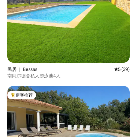
民居 ｜ Bessas
平均评分 5
5 (39)
南阿尔德舍私人游泳池4人
房客推荐
热门「房客推荐」