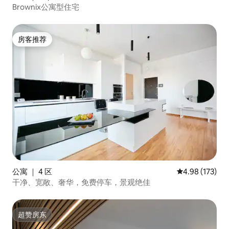
Brownix公寓型住宅
房客推荐
房客推荐
公寓 ｜ 4 区
平均评分 4.98
4.98 (173)
干净、宽敞、奢华，免费停车，景观绝佳
超赞房东
超赞房东