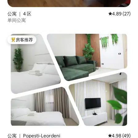
公寓 ｜ 4 区
平均评分 4.89
4.89 (27)
单间公寓
房客推荐
热门「房客推荐」
公寓 ｜ Popesti-Leordeni
平均评分 4.98
4.98 (49)