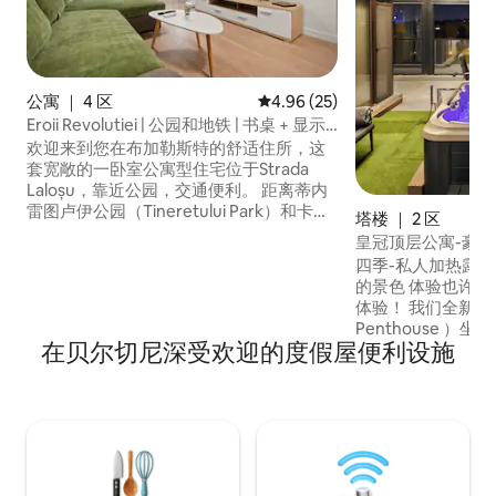
公寓 ｜ 4 区
平均评分 4.96 分（满分 5 分），
4.96 (25)
Eroii Revolutiei | 公园和地铁 | 书桌 + 显示
器
欢迎来到您在布加勒斯特的舒适住所，这
套宽敞的一卧室公寓型住宅位于Strada
Laloșu，靠近公园，交通便利。 距离蒂内
雷图卢伊公园（Tineretului Park）和卡罗
塔楼 ｜ 2 区
尔公园（Carol Park）仅几步之遥，距离举
皇冠顶层公寓-豪
办音乐会和各种活动的多功能厅（Sala
四季-私人加热露台
Polivalentă）也很近。 距离M2地铁仅几分
的景色 体验也许是布加勒斯特最好的住宿
钟路程，直通北部，仅2站即可到达统一广
体验！ 我们全新的皇
场（Piața Unirii）。 适合城市度假、商务
Penthouse 
差旅和较长时间的住宿，配备专用办公桌
在贝尔切尼深受欢迎的度假屋便利设施
的全景。 尽享舒
和外接显示器、自助入住服务和免费停车
一个细节都经过精
位。
体验。 这套非凡
宿体验，这里的城
这个令人难忘的地