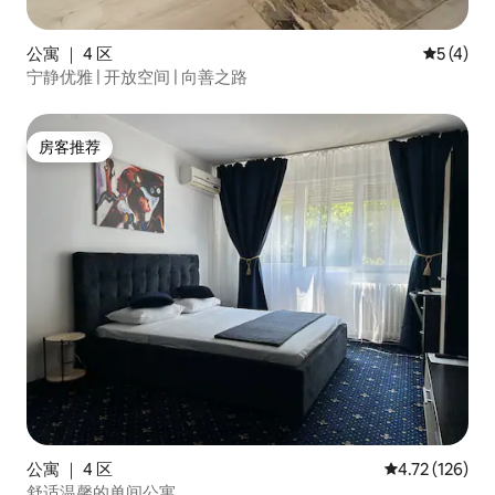
公寓 ｜ 4 区
平均评分 
5 (4)
宁静优雅 | 开放空间 | 向善之路
房客推荐
房客推荐
公寓 ｜ 4 区
平均评分 4.72
4.72 (126)
舒适温馨的单间公寓