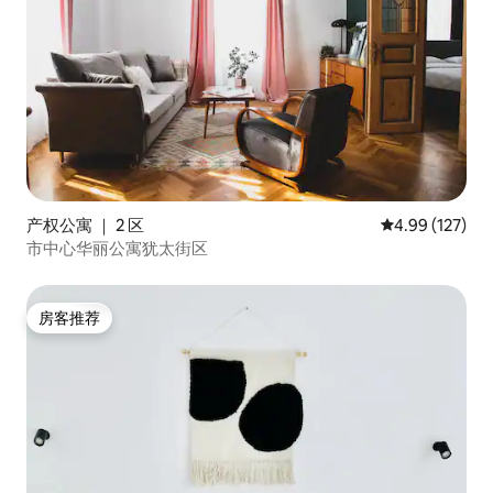
产权公寓 ｜ 2 区
平均评分 4.99
4.99 (127)
市中心华丽公寓犹太街区
房客推荐
房客推荐