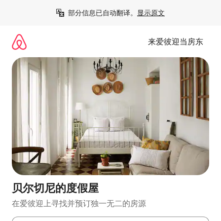
跳
部分信息已自动翻译。
显示原文
至
内
容
来爱彼迎当房东
贝尔切尼的度假屋
在爱彼迎上寻找并预订独一无二的房源