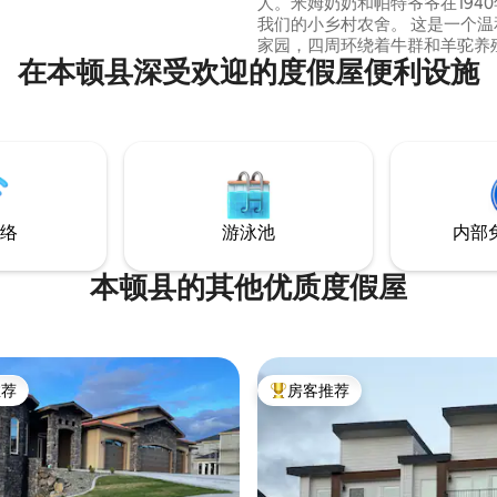
人。米姆奶奶和帕特爷爷在194
我们的小乡村农舍。 这是一个温
家园，四周环绕着牛群和羊驼养
在本顿县深受欢迎的度假屋便利设施
天都会看到鹌鹑、鸽子鸟和大角
在马天山上欣赏日出或惊艳的日落
斯。距离Vintners Village仅
超过12个酒庄和美食。Prosser
家酒庄，有许多葡萄酒 活动。
络
游泳池
内部
本顿县的其他优质度假屋
推荐
房客推荐
客推荐」
热门「房客推荐」