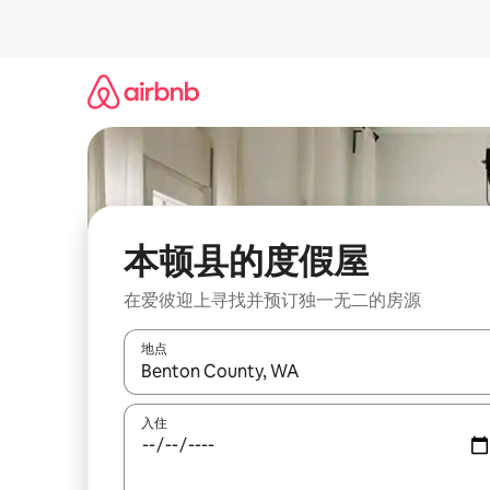
跳
至
内
容
本顿县的度假屋
在爱彼迎上寻找并预订独一无二的房源
地点
如有搜索结果，请使用上下方向键查看，或通过点
入住