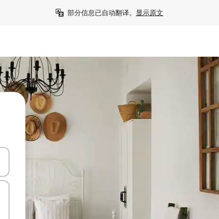
部分信息已自动翻译。
显示原文
击或滑动手势浏览。