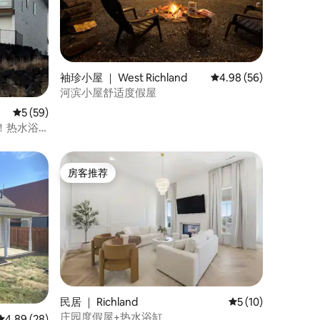
袖珍小屋 ｜ West Richland
平均评分 4.98 分（满分
4.98 (56)
河滨小屋舒适度假屋
平均评分 5 分（满分 5 分），共 59 条评价
5 (59)
！热水浴
房客推荐
房客推荐
民居 ｜ Richland
平均评分 5 分（满分
5 (10)
庄园度假屋+热水浴缸
平均评分 4.89 分（满分 5 分），共 28 条评价
4.89 (28)