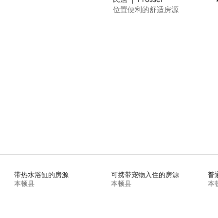
位置便利的舒适房源
5 分），共 37 条评价
带热水浴缸的房源
可携带宠物入住的房源
普
本顿县
本顿县
本