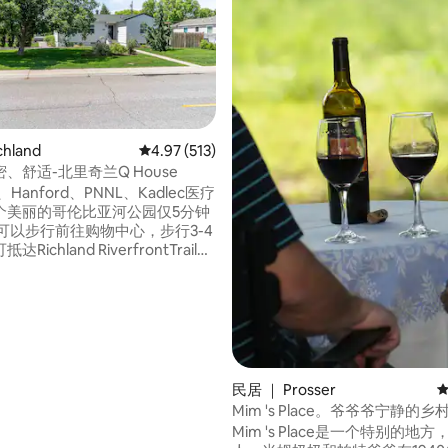
5 分），共 198 条评价
hland
平均评分 4.97 分（满分 5 分），共 513 条评价
4.97 (513)
、舒适-北里奇兰Q House
Hanford、PNNL、Kadlec医疗
个美丽的哥伦比亚河公园仅5分钟
Richland RiverfrontTrail。
的公寓位于我们的地下室，无钥
用。 很近，安静且私
注意，我们为房客提供无动物、无
餐房源。 我们限制第三方
仅供咨询。请留意您的电子邮件，
信息。
民居 ｜ Prosser
平
Mim 's Place。爷爷爷宁静的
Mim 's Place是一个特别的地