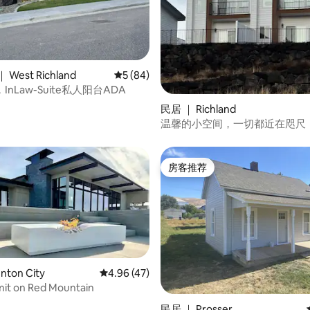
5 分），共 161 条评价
West Richland
平均评分 5 分（满分 5 分），共 84 条评价
5 (84)
nLaw-Suite私人阳台ADA
民居 ｜ Richland
温馨的小空间，一切都近在咫尺
缸！
房客推荐
房客推荐
ton City
平均评分 4.96 分（满分 5 分），共 47 条评价
4.96 (47)
it on Red Mountain
民居 ｜ Prosser