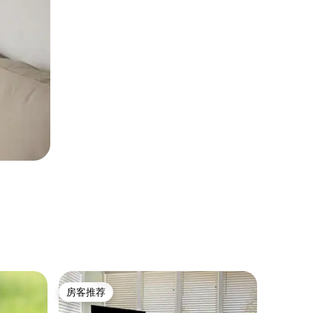
客房 ｜ Ri
房客推荐
房客
房客推荐
热门「
小房子