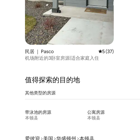
民居 ｜ Pasco
平均评分 5 分（满分 
5 (37)
机场附近的3卧室房源|适合家庭入住
值得探索的目的地
其他类型的房源
带泳池的房源
公寓房源
本顿县
本顿县
爱彼迎
美国
华盛顿州
本顿县