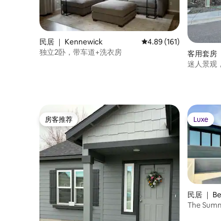
民居 ｜ Kennewick
平均评分 4.89 分（满分 
4.89 (161)
独立2卧，带车道+洗衣房
客用套房 ｜ 
迷人景观，I
房客推荐
Luxe
房客推荐
Luxe
民居 ｜ Ben
The Summ