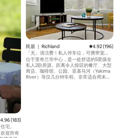
请尽情放
市中心的
Cand
庄，前往高速
国最好的
户外水上娱乐设施
准双人床
专为1-4位房客设
民居 ｜ Richland
平均评分 4.92 分（满分 
4.92 (196)
波炉、烤
「无」清洁费！私人停车位，可携带宠
和电锅。
物，2卧室
位于里奇兰市中心，是一处舒适的5星级全
私人2卧房源。距离令人惊叹的餐厅、大型
商店、咖啡馆、公园、亚基马河（Yakima
River）等仅几分钟车程。非常适合周末度
假、商务差旅或探索三城（Tri-Cities）的
所有景点时的温馨家居。 地理位置便利，
距离PSC机场、WSU三城和PNNL约15分钟
路程，距离汉福德（Hanford）约30分钟
路程。房源内提供免费停车位！
均评分 4.96 分（满分 5 分），共 183 条评价
4.96 (183)
乡村住宅。
方，欢迎所有