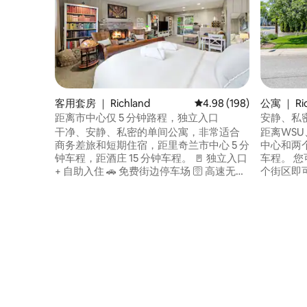
客用套房 ｜ Richland
平均评分 4.98 分（满分 
4.98 (198)
公寓 ｜ Ric
距离市中心仅 5 分钟路程，独立入口
安静、私密
干净、安静、私密的单间公寓，非常适合
距离WSU、
商务差旅和短期住宿，距里奇兰市中心 5 分
中心和两
钟车程，距酒庄 15 分钟车程。 🚪 独立入口
车程。 您可以步行前往购物中心，步行3-4
+ 自助入住 🚗 免费街边停车场 🛜 高速无线
个街区即可抵达
网络 💻 书桌 🛏️ 标准双人床，可睡 1–2 人 🧺
这套舒适
房源内有洗衣机和烘干机 ☕️ 咖啡吧 + 冰箱
匙入口，方便您使
+ 微波炉 🍿 65英寸智能电视，带HBO Max
密。 请
🔥 木柴壁炉 + 火坑 🌳 私人露台 📚 书籍 +
烟私人住宿加早
棋盘游戏 🛎️ 提前入住、私人导览游、木
预订。 
柴，让您的住宿体验更加美好 在下方了解
获取入住
详情 ⬇️