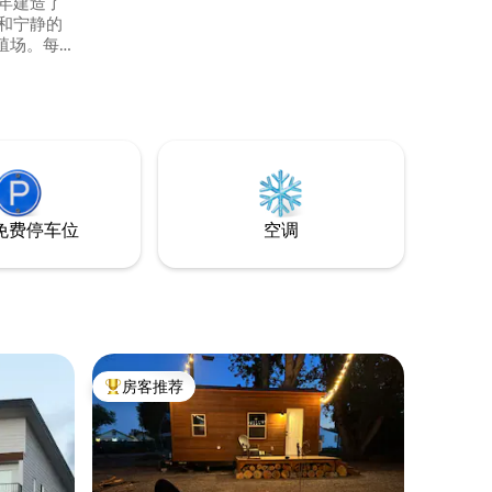
0年建造了
和宁静的
殖场。每
猫头鹰。
 亚当
3英里，这里有
拥有超过35
免费停车位
空调
房客推荐
热门「房客推荐」