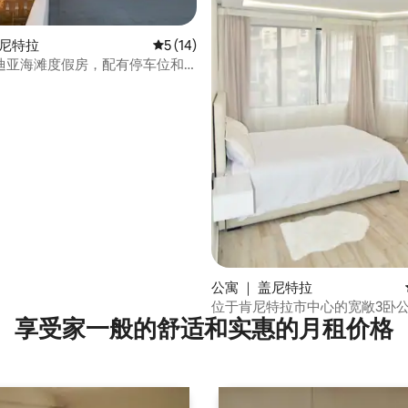
盖尼特拉
平均评分 5 分（满分 5 分），共 14 条评价
5 (14)
迪亚海滩度假房，配有停车位和
5 分），共 44 条评价
公寓 ｜ 盖尼特拉
位于肯尼特拉市中心的宽敞3卧
享受家一般的舒适和实惠的月租价格