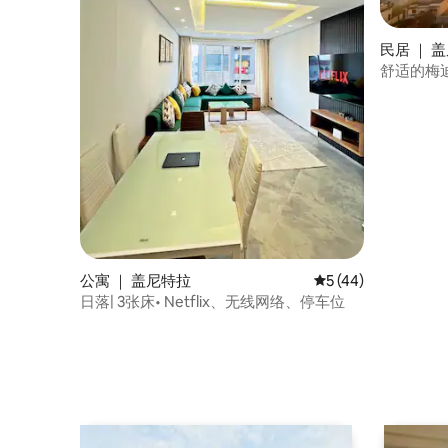
民居 ｜ 
舒适的梅
无线网络
公寓 ｜ 盖尼特拉
平均评分 5 分（满分 
5 (44)
日落| 3张床• Netflix、无线网络、停车位