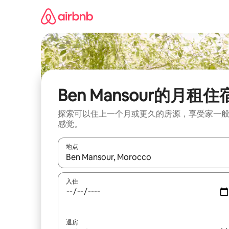
跳
至
内
容
Ben Mansour的月租住
探索可以住上一个月或更久的房源，享受家一
感觉。
地点
如有搜索结果，请使用上下方向键查看，或通过点
入住
退房