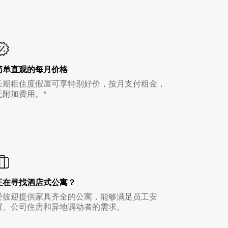
简单直观的每月价格
长期租住度假屋可享特别好价，按月支付租金，
无附加费用。*
正在寻找酒店式公寓？
爱彼迎提供家具齐全的公寓，能够满足员工安
置、公司住房和异地调动者的需求。