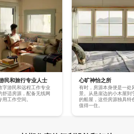
游民和旅行专业人士
心旷神怡之所
数字游民和远程工作专业
有时，房源本身便是一处
的舒适房源，配备无线网
景。从悬崖边的小木屋到
专用工作空间。
的船屋，这些房源独具特
值得一住。