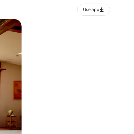
Use app