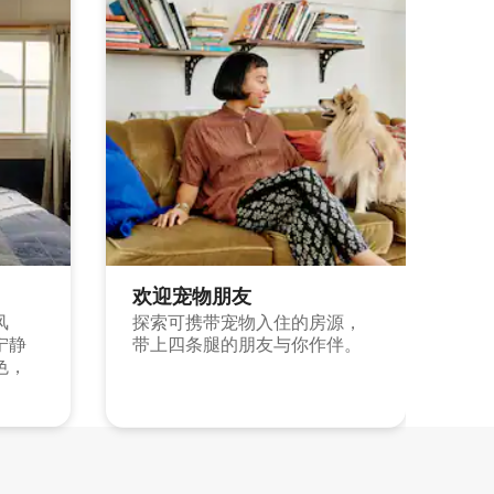
欢迎宠物朋友
风
探索可携带宠物入住的房源，
宁静
带上四条腿的朋友与你作伴。
色，