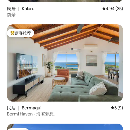
民居 ｜ Kalaru
平均评分 4.94
4.94 (35)
前景
房客推荐
热门「房客推荐」
民居 ｜ Bermagui
平均评分 
5 (9)
Bermi Haven - 海滨梦想。