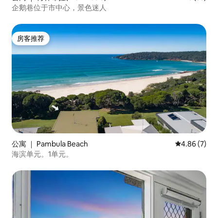
企鹅巷位于市中心，景色迷人
房客推荐
房客推荐
公寓 ｜ Pambula Beach
平均评分 4.8
4.86 (7)
海滨单元。1单元。