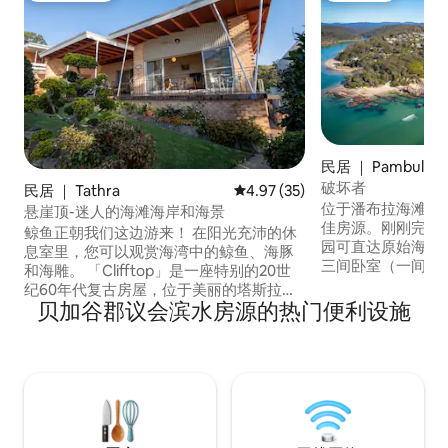
民居 ｜ Pambula B
破坏者
民居 ｜ Tathra
平均评分 4.97 分（满分 5 分），
4.97 (35)
位于潘布拉海滩（Pam
悬崖顶-迷人的海滩海岸和海景
佳房源。刚刚完成
鲸鱼正朝我们这边游来！ 在阳光充沛的休
园可直达原始海滩
息室里，您可以观赏海湾中的鲸鱼、海豚
三间卧室（一间标
和海雕。 「Clifftop」是一座特别的20世
床、4张双层床）
纪60年代复古房屋，位于美丽的塔斯拉海
房，配备洗碗机。
贝加谷郡议会滨水房源的热门便利设施
滩（Tathra Beach）上方，可欣赏迷人的
敞的休息室和餐厅
海岸和海洋景色 高高的塞浦路斯松木天花
器），可欣赏迷人
板、复古配件、阳光明媚的一面和抵御主
燃气烧烤的大露台
风的庇护所，为Clifftop带来了独特的风
洗衣机和烘干机。
格，让客人留下了持久的回忆。 我们
籍和游戏。
（Chris和Bruce）精心维护Clifftop，让您
的住宿体验更加特别。