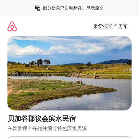
跳
部分信息已自动翻译。
显示原文
至
内
容
来爱彼迎当房东
贝加谷郡议会滨水民宿
在爱彼迎上寻找并预订特色滨水房源