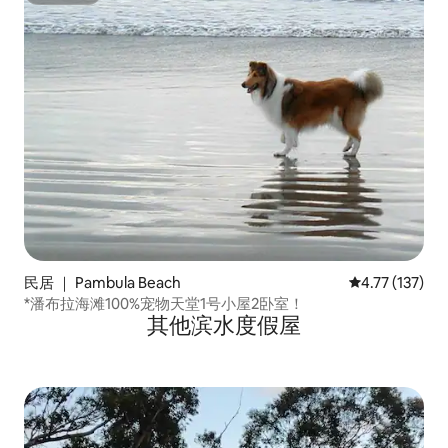
民居 ｜ Pambula Beach
平均评分 4.77
4.77 (137)
*潘布拉海滩100%宠物天堂1号小屋2卧室！
其他滨水度假屋