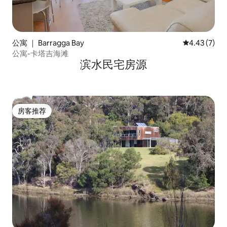
公寓 ｜ Barragga Bay
平均评分 4.4
4.43 (7)
公寓-卡塔吉海滩
滨水民宅房源
房客推荐
房客推荐