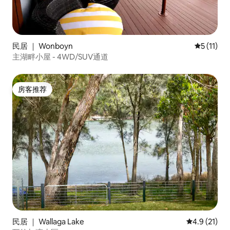
民居 ｜ Wonboyn
平均评分 5
5 (11)
主湖畔小屋 - 4WD/SUV通道
房客推荐
房客推荐
民居 ｜ Wallaga Lake
平均评分 4.
4.9 (21)