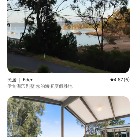
民居 ｜ Eden
平均评分 4.6
4.67 (6)
伊甸海滨别墅 您的海滨度假胜地