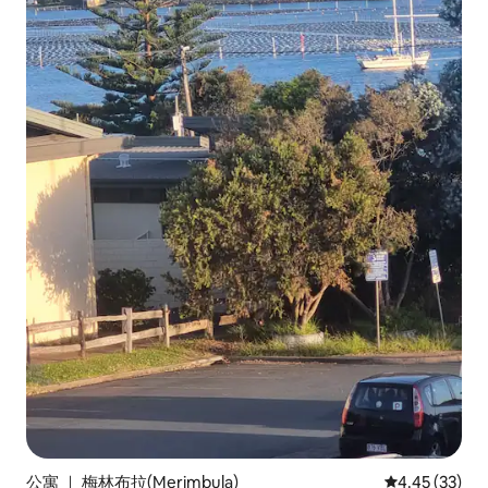
公寓 ｜ 梅林布拉(Merimbula)
平均评分 4.4
4.45 (33)