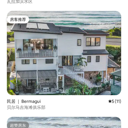
瓦拉加滨水区
房客推荐
房客推荐
民居 ｜ Bermagui
平均评分 5
5 (11)
贝尔马吉海滩俱乐部
超赞房东
超赞房东