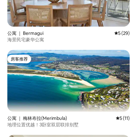
公寓 ｜ Bermagui
平均评分 5
5 (29)
海景民宅豪华公寓
房客推荐
房客推荐
公寓 ｜ 梅林布拉(Merimbula)
平均评分 5
5 (11)
地理位置优越！3卧室双层联排别墅