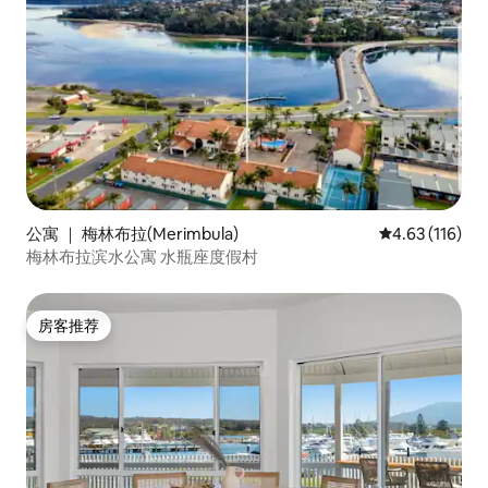
公寓 ｜ 梅林布拉(Merimbula)
平均评分 4.63
4.63 (116)
梅林布拉滨水公寓 水瓶座度假村
房客推荐
房客推荐