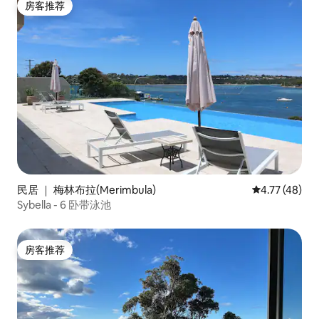
房客推荐
房客推荐
民居 ｜ 梅林布拉(Merimbula)
平均评分 4.7
4.77 (48)
Sybella - 6 卧带泳池
房客推荐
房客推荐