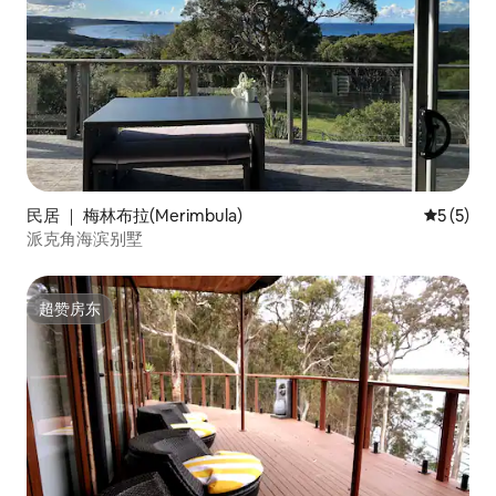
民居 ｜ 梅林布拉(Merimbula)
平均评分 
5 (5)
派克角海滨别墅
超赞房东
超赞房东