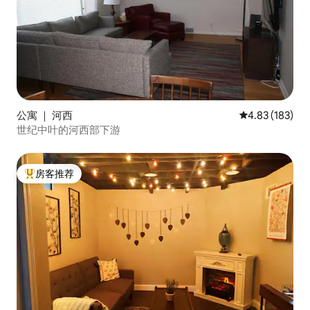
公寓 ｜ 河西
平均评分 4.83
4.83 (183)
世纪中叶的河西部下游
房客推荐
热门「房客推荐」