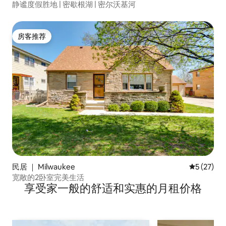
静谧度假胜地 | 密歇根湖 | 密尔沃基河
房客推荐
房客推荐
民居 ｜ Milwaukee
平均评分 5
5 (27)
宽敞的2卧室完美生活
享受家一般的舒适和实惠的月租价格