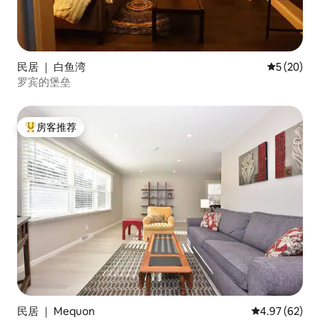
民居 ｜ 白鱼湾
平均评分 5
5 (20)
罗宾的堡垒
房客推荐
热门「房客推荐」
民居 ｜ Mequon
平均评分 4.97
4.97 (62)