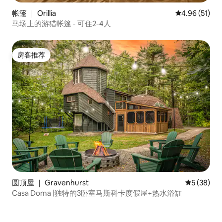
帐篷 ｜ Orillia
平均评分 4.9
4.96 (51)
马场上的游猎帐篷 - 可住2-4人
房客推荐
房客推荐
圆顶屋 ｜ Gravenhurst
平均评分 5
5 (38)
Casa Doma |独特的3卧室马斯科卡度假屋+热水浴缸