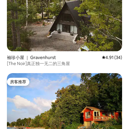
袖珍小屋 ｜ Gravenhurst
平均评分 4.9
4.91 (34)
[The Noir]真正独一无二的三角屋
房客推荐
房客推荐