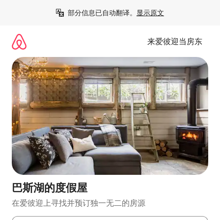
跳
部分信息已自动翻译。
显示原文
至
内
容
来爱彼迎当房东
巴斯湖的度假屋
在爱彼迎上寻找并预订独一无二的房源