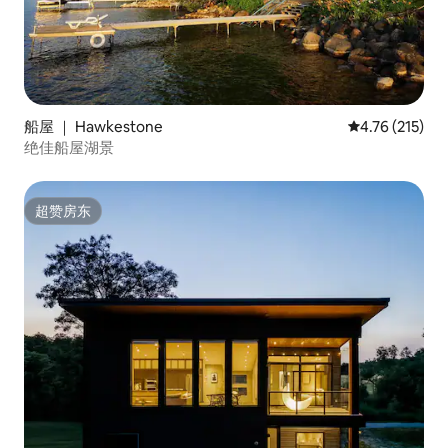
船屋 ｜ Hawkestone
平均评分 4.76
4.76 (215)
绝佳船屋湖景
超赞房东
超赞房东