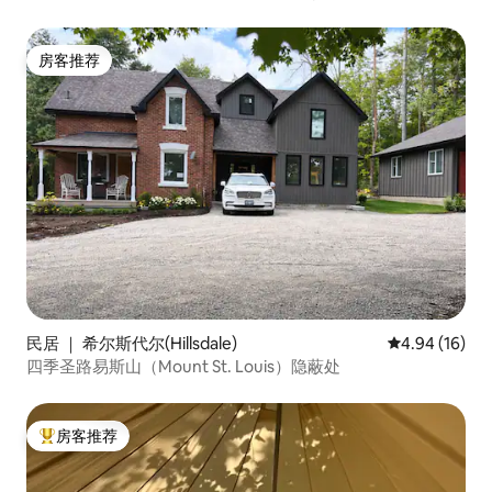
房客推荐
房客推荐
民居 ｜ 希尔斯代尔(Hillsdale)
平均评分 4.9
4.94 (16)
四季圣路易斯山（Mount St. Louis）隐蔽处
房客推荐
热门「房客推荐」