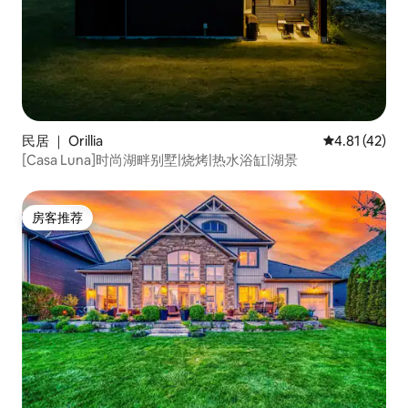
民居 ｜ Orillia
平均评分 4.8
4.81 (42)
[Casa Luna]时尚湖畔别墅|烧烤|热水浴缸|湖景
房客推荐
房客推荐