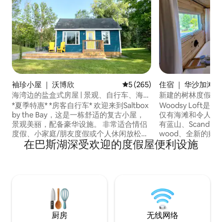
袖珍小屋 ｜ 沃博欣
平均评分 5 分（满分 5 分），共
5 (265)
住宿 ｜ 华沙加滩
海湾边的盐盒式房屋 | 景观、自行车、海滩
新建的树林度假屋
和Vetta
*夏季特惠* *房客自行车* 欢迎来到Saltbox
Woodsy Lof
by the Bay，这是一栋舒适的复古小屋，
仅有海滩和令人惊
景观美丽，配备豪华设施。 非常适合情侣
有蓝山、Scandin
度假、小家庭/朋友度假或个人休闲放松。
wood、全新的赌
在巴斯湖深受欢迎的度假屋便利设施
放松身心，享受慢生活，烹饪你最喜爱的
吧、餐厅、海滩和其他
美食，玩棋盘游戏，听专辑，同时欣赏湖
验也很棒。 配备
面上的鸟儿和日落。 沿着Tay Shore Trail
台、XL浴缸、毛
漫步或骑我们为房客准备的自行车。 参观
The Frame电
附近的海滩和Quayle's Brewery。 在
网络、电动百叶窗……等等
Vetta水疗中心尽情享受，探索乔治亚湾周
越，让您尽情享受
边迷人的小镇。
厨房
无线网络