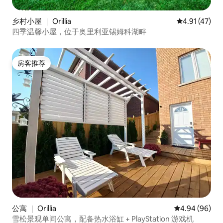
乡村小屋 ｜ Orillia
平均评分 4.9
4.91 (47)
四季温馨小屋，位于奥里利亚锡姆科湖畔
房客推荐
房客推荐
公寓 ｜ Orillia
平均评分 4.94
4.94 (96)
雪松景观单间公寓，配备热水浴缸 + PlayStation 游戏机