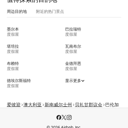
周边目的地
附近的热门景点
墨尔本
巴拉瑞特
度假屋
度假屋
堪培拉
瓦南布尔
度假屋
度假屋
布赖特
金德拜恩
度假屋
度假屋
德埃尔斯福特
显示更多
度假屋
爱彼迎
澳大利亚
新南威尔士州
贝礼甘郡议会
巴伦加
© 2026 Airbnb, Inc.