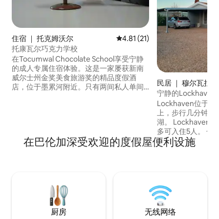
住宿 ｜ 托克姆沃尔
平均评分 4.81 分（满分 5 分），
4.81 (21)
托康瓦尔巧克力学校
在Tocumwal Chocolate School享受宁静
的成人专属住宿体验。这是一家屡获新南
威尔士州金奖美食旅游奖的精品度假酒
民居 ｜ 穆尔瓦拉
店，位于墨累河附近。只有两间私人单间
宁静的Lockhaven H
公寓套房，让您的入住体验安静而私密。
Lockhaven位于
您的套房设有独立入口、宁静的卧室、宽
上，步行几分钟即可抵
敞的浴室和管家储藏室，可供您享用简
湖。 Lockhav
餐。我们不属于自炊式。公共区域包括露
多可入住5人。 包
台、公共用餐区和非加热式小型泳池。大
在巴伦加深受欢迎的度假屋便利设施
张标准双人床，第
厨烹制的餐点和巧克力体验是您住宿期间
床，上面有一张单
的核心内容。
厅和厨房，带户外
台或火坑周围享受
的新鲜蔬菜。 停
车或船的带顶棚车
厨房
无线网络