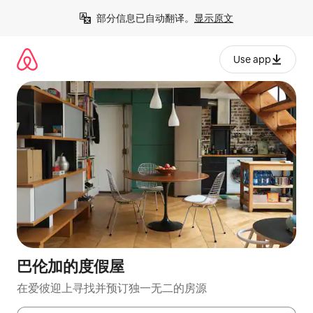
跳
部分信息已自动翻译。
显示原文
至
内
容
Use app
巴伦加的度假屋
在爱彼迎上寻找并预订独一无二的房源