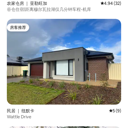
农家仓房 ｜ 亚勒旺加
平均评分 4.94
4.94 (32)
谷仓住宿|距离穆尔瓦拉湖仅几分钟车程-机库
房客推荐
房客推荐
民居 ｜ 纽默卡
平均评分 
5 (9)
Wattle Drive