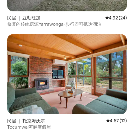
民居 ｜ 亚勒旺加
平均评分 4.92
4.92 (24)
修复的传统房源Yarrawonga ·步行即可抵达湖泊
民居 ｜ 托克姆沃尔
平均评分 4.6
4.67 (12)
Tocumwal河畔度假屋