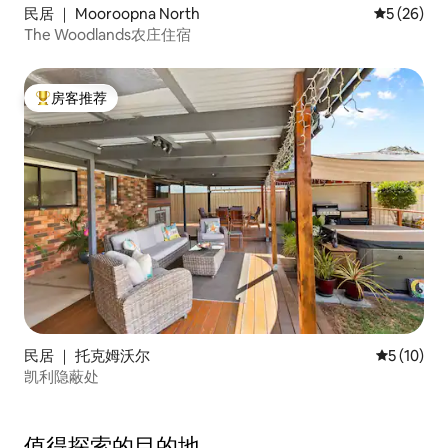
民居 ｜ Mooroopna North
平均评分 5
5 (26)
The Woodlands农庄住宿
房客推荐
热门「房客推荐」
民居 ｜ 托克姆沃尔
平均评分 5
5 (10)
凯利隐蔽处
值得探索的目的地