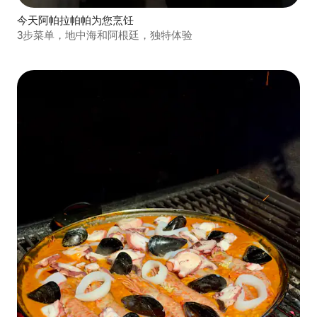
今天阿帕拉帕帕为您烹饪
3步菜单，地中海和阿根廷，独特体验