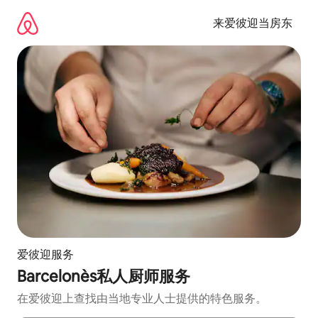
跳
至
来爱彼迎当房东
内
容
爱彼迎服务
Barcelonès私人厨师服务
在爱彼迎上查找由当地专业人士提供的特色服务。