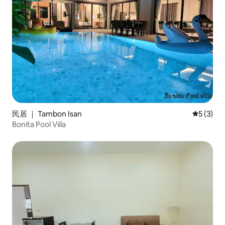
民居 ｜ Tambon Isan
平均评分 
5 (3)
Bonita Pool Viila