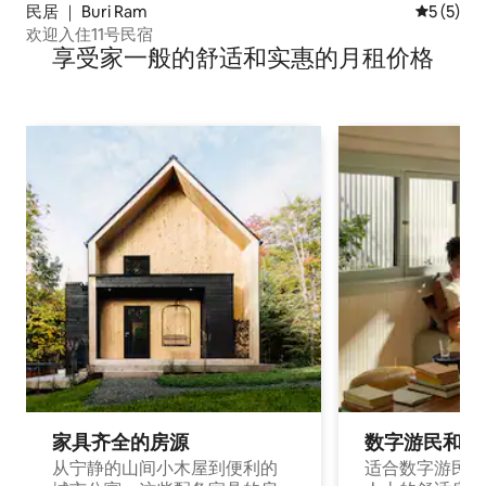
民居 ｜ Buri Ram
平均评分 
5 (5)
欢迎入住11号民宿
享受家一般的舒适和实惠的月租价格
家具齐全的房源
数字游民和旅
从宁静的山间小木屋到便利的
适合数字游民和