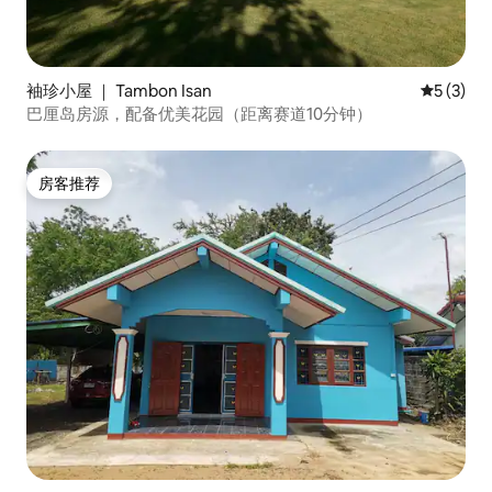
袖珍小屋 ｜ Tambon Isan
平均评分 
5 (3)
巴厘岛房源，配备优美花园（距离赛道10分钟）
房客推荐
房客推荐