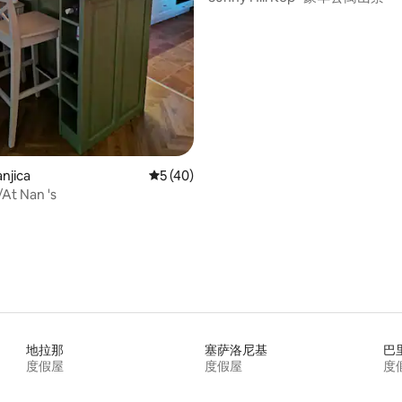
 5 分），共 7 条评价
njica
平均评分 5 分（满分 5 分），共 40 条评价
5 (40)
At Nan 's
地拉那
塞萨洛尼基
巴
度假屋
度假屋
度