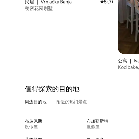
民居 ｜ Vrnjačka Banja
平均评分 5 分（满分
5 (7)
秘密花园别墅
公寓 ｜ Iva
Kod bake/
值得探索的目的地
周边目的地
附近的热门景点
布达佩斯
布加勒斯特
度假屋
度假屋