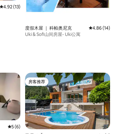
平均评分 4.92 分（满分 5 分），共 13 条评价
4.92 (13)
度假木屋 ｜ 科帕奥尼克
平均评分 4.86 分（满分
4.86 (14)
Uki & Sofi山间房屋- Uki公寓
房客推荐
房客推荐
平均评分 5 分（满分 5 分），共 6 条评价
5 (6)