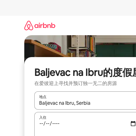
跳
至
内
容
Baljevac na Ibru的度
在爱彼迎上寻找并预订独一无二的房源
地点
如有搜索结果，请使用上下方向键查看，或通过点
入住