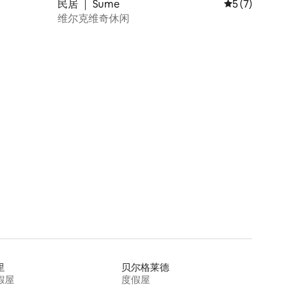
民居 ｜ Šume
平均评分 5 分（满
5 (7)
维尔克维奇休闲
里
贝尔格莱德
假屋
度假屋