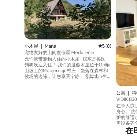
小木屋 ｜ Mana
平均评分 5 分（满分
5 (8)
宠物友好的山间度假屋 Međurečje
允许携带宠物入住的小木屋 | 房东是兽医 |
狗狗欢迎入住！ 我们的度假木屋位于Golija
山坡上的Medjurecje村庄，坐落在森林和
牧场的边缘，让您享受宁静，远离城市生
活。 周围环绕着Javor和Mucanj山脉，非
常适合喜欢徒步、骑行和宁静的自然爱好
公寓 ｜ 
者。 距离Ivanjica仅10公里，附近有商店、
VIDIK B3
餐厅和文化景点。 这些设施不适合举办派
对或大型庆祝活动。
在令人惊叹
身心。 
炉的舒适
房设备齐
在B
二间卧室
有带淋浴