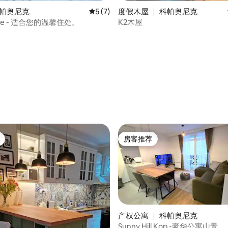
科帕奥尼克
平均评分 5 分（满分 5 分），共 7 条评价
5 (7)
度假木屋 ｜ 科帕奥尼克
use - 适合您的温馨住处。
K2木屋
 5 分），共 14 条评价
房客推荐
房客推荐
产权公寓 ｜ 科帕奥尼克
Sunny Hill Kop -豪华公寓山景