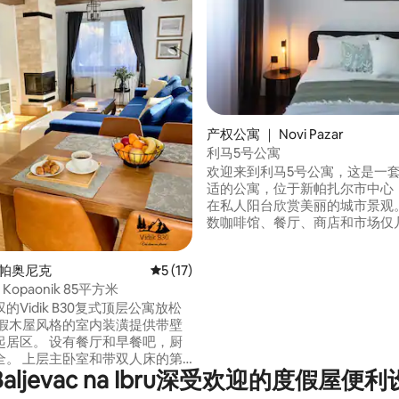
 5 分），共 8 条评价
产权公寓 ｜ Novi Pazar
利马5号公寓
欢迎来到利马5号公寓，这是一
适的公寓，位于新帕扎尔市中心！
在私人阳台欣赏美丽的城市景观。
数咖啡馆、餐厅、商店和市场仅
遥。 自动取款机和餐厅就在同一
紧邻公寓。 步行即可抵达所有主
科帕奥尼克
平均评分 5 分（满分 5 分），共 17 条评价
5 (17)
如Altun-alem清真寺、城市堡
0 Kopaonik 85平方米
尔和奥斯曼土耳其浴。 非常适合
务差旅人士入住！
的Vidik B30复式顶层公寓放松
度假木屋风格的室内装潢提供带壁
起居区。 设有餐厅和早餐吧，厨
全。 上层主卧室和带双人床的第
aljevac na Ibru深受欢迎的度假屋便
采用同样的放松装饰。 每层楼都
的卫生间。 公寓楼设有儿童软游