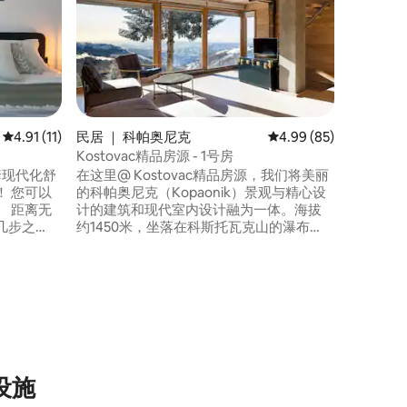
Kuća za 
Kralj
拥有免费
参加徒步
一个大院子
光照射进
客厅和设
平均评分 4.91 分（满分 5 分），共 11 条评价
4.91 (11)
民居 ｜ 科帕奥尼克
平均评分 4.99 分（满分
4.99 (85)
Kostovac精品房源 - 1号房
套现代化舒
在这里@ Kostovac精品房源，我们将美丽
 您可以
的科帕奥尼克（Kopaonik）景观与精心设
 距离无
计的建筑和现代室内设计融为一体。海拔
几步之
约1450米，坐落在科斯托瓦克山的瀑布
栋楼内，
上，所有房子均面朝南方，景观优美。房
要景点，
源开放通风，温馨私密，融合了质朴和现
垒、老巴扎
代设计风格。距离科帕奥尼克国家公园仅
游客和商
一小段车程，距离私人停车场、商店、餐
厅和巴士站仅几米
利设施