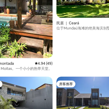
 5 分），共 15 条评价
民居 ｜ Ceará
位于Mundaú海滩的绝美海滨别
ontada
平均评分 4.94 分（满分 5 分），共 49 条评价
4.94 (49)
- Moitas。一个小小的热带天堂。
房客推荐
房客推荐