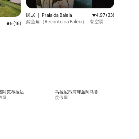
民居 ｜ Praia da Baleia
平均评分 4.97 分（满分
4.97 (33)
鲸鱼角（Recanto da Baleia）- 有空调，面
平均评分 5 分（满分 5 分），共 16 条评价
5 (16)
朝大海。
诺阿克布拉达
马拉尼昂河畔圣阿马鲁
假屋
度假屋