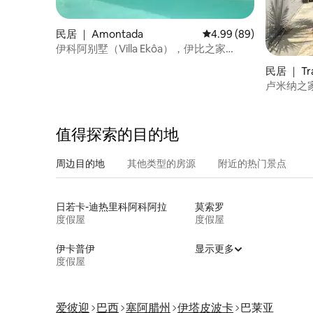
民居 ｜ Amontada
平均评分 4.99 分（满分
4.99 (89)
伊科阿别墅（Villa Ekôa），伊比之家
（casa Yby），伊卡赖尼纽德阿蒙塔达
民居 ｜ Tra
（Icaraizinho de Amontada）
卢米纳之
值得探索的目的地
周边目的地
其他类型的房源
附近的热门景点
日若卡-迪热里科阿科阿拉
莫索罗
度假屋
度假屋
伊卡普伊
显示更多
度假屋
爱彼迎
巴西
塞阿腊州
伊塔皮波卡
巴莱亚