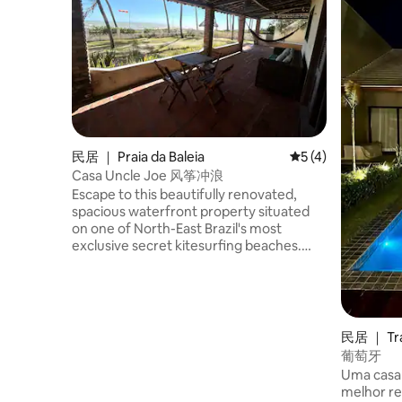
民居 ｜ Praia da Baleia
平均评分 5 分（满分
5 (4)
Casa Uncle Joe 风筝冲浪
Escape to this beautifully renovated,
spacious waterfront property situated
on one of North-East Brazil's most
exclusive secret kitesurfing beaches.
Ideal for families and small groups
seeking comfort, adventure, and
tranquility. Key Features: – Entire house
rental, perfect for groups & families. –
Newly renovated with modern
民居 ｜ Tra
amenities and charming decor. –
葡萄牙
Stunning waterfront views and direct
Uma casa 
beach access. – Peaceful location away
melhor re
from the crowds.