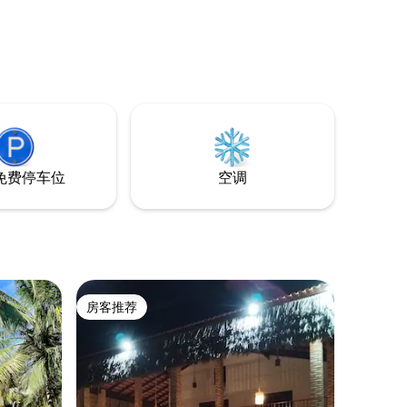
 房源配
欣赏海景
、洗衣
保安和客
外，这里
之一，拥
风光。简
免费停车位
空调
房客推荐
房客推荐