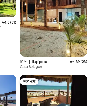
平均评分 4.8 分（满分 5 分），共 81 条评价
4.8 (81)
墅
民居 ｜ Itapipoca
平均评分 4.89 分（满分
4.89 (28)
Casa Bulegon
房客推荐
房客推荐