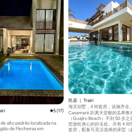
 5 分），共 4 条评价
民居 ｜ Trairi
海滨别墅，4 间套房，设施齐全
iri
平均评分 5 分（满分 5 分），共 17 条评价
5 (17)
瓜吉鲁
Casamaré 距离天堂般的瓜希鲁
（Guajiru Beach）不到 50 
de alto padrão localizada na
您放松身心的好去处。共有 4 间
gião de Flecheiras em
套房，配备可灵活选择的床型（