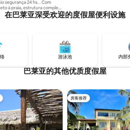
o segurança 24 hs. . Com
床、标准双人床和两张单人床）。
reto à praia, estrutura completa
备带按摩浴缸的泳池、露台和可
在巴莱亚深受欢迎的度假屋便利设施
e ambientes amplos e
的浴缸、全功能厨房、烧烤设施
is, este é o destino perfeito
房、光纤无线网络、车库、夜间
lias e grupos de amigos que
房清洁服务。 除了丰富的美食之
nforto, privacidade e
还是世界上最棒的风筝冲浪胜地
ias únicas.
有沙丘、泻湖和郁郁葱葱的自然
而言之，这里就是天堂。
络
游泳池
内部
巴莱亚的其他优质度假屋
房客推荐
房客推荐