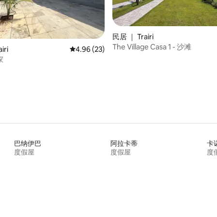
 5 分），共 89 条评价
民居 ｜ Trairi
The Village Casa 1 - 沙滩
iri
平均评分 4.96 分（满分 5 分），共 23 条评价
4.96 (23)
家
巴纳伊巴
阿拉卡蒂
卡
度假屋
度假屋
度