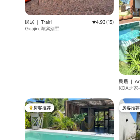
民居 ｜ Trairi
平均评分 4.93 分（满分
4.93 (15)
Guajiru海滨别墅
民居 ｜ Am
KOA之家
房客推荐
房客推荐
热门「房客推荐」
房客推荐