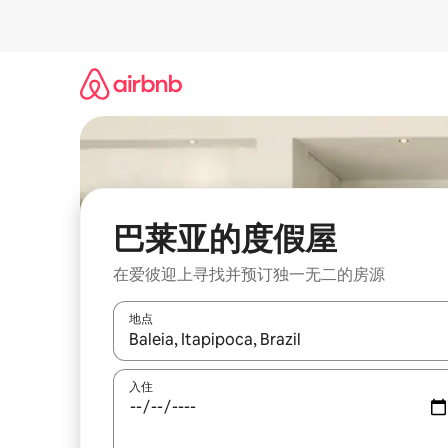
跳
至
内
容
巴莱亚的度假屋
在爱彼迎上寻找并预订独一无二的房源
地点
如有搜索结果，请使用上下方向键查看，或通过点
入住