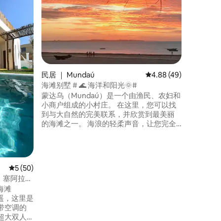
醒来时欣
池，在Ca
结束美好的一天。 @casau
独特的海
的地点之
池。 形成的天然
入，建议
验更加特别、独特。
民居 ｜ Mundaú
平均评分 4.88 分（满分
4.88 (49)
间位于房
海滩别墅 # 🌊 海洋和阳光🌞#
蒙达乌（Mundaú）是一个由渔民、农妇和
小商户组成的小村庄。 在这里，您可以找
到与大自然的完美联系，并欣赏到最美丽
的海滩之一。 海浪的轻柔声音，让您完全
放松身心.... 在这个宁静的地方，您可以与
家人一起放松身心。 海洋和太阳之家
（Casa Mar e Sol）拥有美丽的海景和迷人
的日光
平均评分 5 分（满分 5 分），共 50 条评价
5 (50)
。塞阿拉州
海滩
步之遥，这里是
带空调的
超大双人