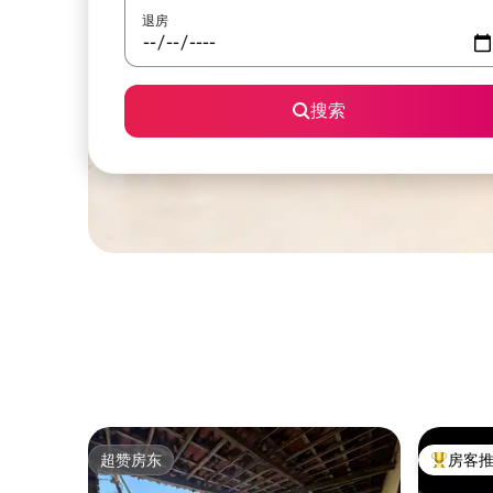
退房
搜索
超赞房东
房客
超赞房东
热门「房