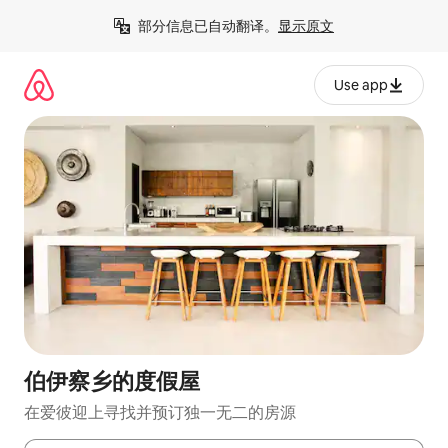
跳
部分信息已自动翻译。
显示原文
至
内
容
Use app
伯伊察乡的度假屋
在爱彼迎上寻找并预订独一无二的房源