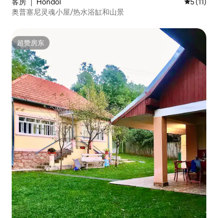
客房 ｜ Hondol
平均评分 5
5 (11)
奥普塞尼灵魂小屋/热水浴缸和山景
超赞房东
超赞房东