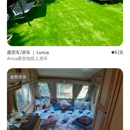
露营车/房车 ｜ Lunca
平均评分 
5 (3)
Anca露营地双人房车
超赞房东
超赞房东