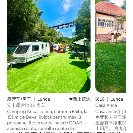
露营车/房车 ｜ Lunca
新房源
新上房源
民居 ｜ Lunca
安卡露营地3人房车
Casa Anca
Camping Anca, Lunca, comuna Băița, la
Casa anca位于
15 km de Deva. Rulotă pentru max. 3
免费私人停车场和免费
persoane. Rezervarea include DOAR
屋配有平板电视。
această rulotă; cealaltă rulotă din
上用品。 房客还可以在花园里放松身心。