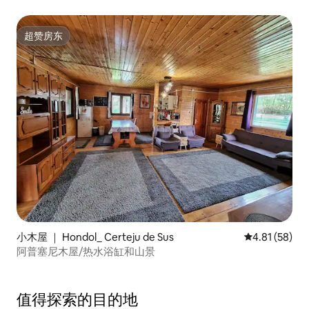
超赞房东
超赞房东
小木屋 ｜ Hondol_ Certeju de Sus
平均评分 4.8
4.81 (58)
阿普塞尼木屋/热水浴缸和山景
值得探索的目的地