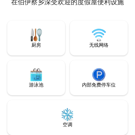
在伯伊察乡深受欢迎的度假屋便利设施
camping se închiriază separat. Baie
科尔文城堡（Corvin
rustică cu duș cu apă caldă și WC, duș
anca 34公里，Aqu
exterior solar, foișor cu 2 grătare și
源40公里。最近
minibucătărie exterioară utilată. Zonă
场，距离房源125公里。 坐
pentru servit masa în aer liber, loc de
45°58'33.6"，东经22
joacă, remi, cărți de joc, tenis de masă,
badminton și combină muzicală
厨房
无线网络
游泳池
内部免费停车位
空调