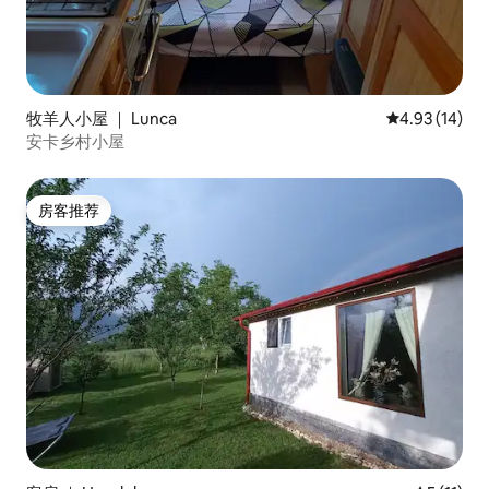
牧羊人小屋 ｜ Lunca
平均评分 4.9
4.93 (14)
安卡乡村小屋
房客推荐
房客推荐