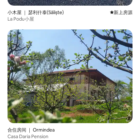
小木屋 ｜ 瑟利什泰(Săliște)
新房源
新上房源
La Podu小屋
合住房间 ｜ Ormindea
Casa Daria Pension