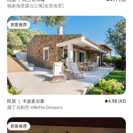
独家海景露台公寓[全景海景]
房客推荐
房客推荐
民居 ｜ 卡波多尔索
平均评分 4.9
4.98 (43)
撒丁岛帕劳 Villetta Ginepro
房客推荐
房客推荐