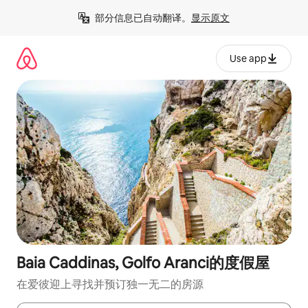
跳
部分信息已自动翻译。
显示原文
至
内
容
Use app
Baia Caddinas, Golfo Aranci的度假屋
在爱彼迎上寻找并预订独一无二的房源