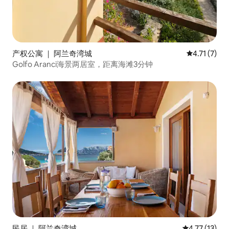
产权公寓 ｜ 阿兰奇湾城
平均评分 4.
4.71 (7)
Golfo Aranci海景两居室，距离海滩3分钟
民居 ｜ 阿兰奇湾城
平均评分 4.7
4.77 (13)