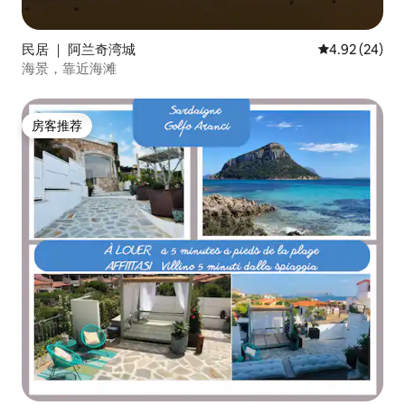
民居 ｜ 阿兰奇湾城
平均评分 4.92
4.92 (24)
海景，靠近海滩
房客推荐
房客推荐