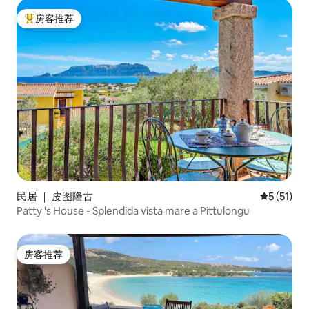
房客推荐
热门「房客推荐」
民居 ｜ 皮图隆古
平均评分 5
5 (51)
Patty 's House - Splendida vista mare a Pittulongu
房客推荐
房客推荐