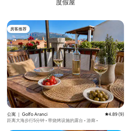
度假屋
房客推荐
房客推荐
公寓 ｜ Golfo Aranci
平均评分 4.8
4.89 (9)
距离大海步行5分钟 • 带烧烤设施的露台 • 游廊 •