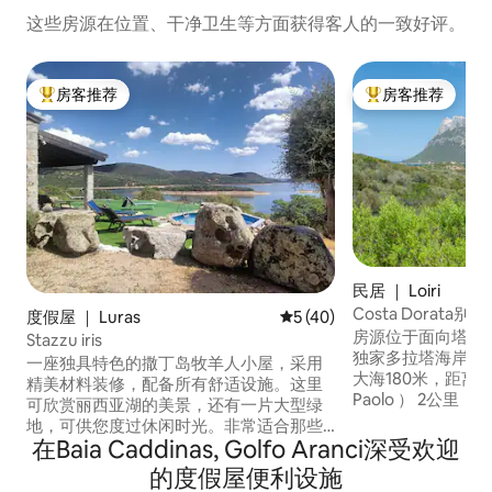
这些房源在位置、干净卫生等方面获得客人的一致好评。
房客推荐
房客推荐
热门「房客推荐」
热门「房客推荐」
民居 ｜ Loiri
Costa Dorata别
度假屋 ｜ Luras
平均评分 5 分（满分 5 分），
5 (40)
房源位于面向塔沃拉拉岛
Stazzu iris
独家多拉塔海岸（ Cos
一座独具特色的撒丁岛牧羊人小屋，采用
大海180米，距离圣保
精美材料装修，配备所有舒适设施。这里
Paolo ） 2公里
可欣赏丽西亚湖的美景，还有一片大型绿
房源状况极佳，设
地，可供您度过休闲时光。非常适合那些
和1间配备双人沙
在Baia Caddinas, Golfo Aranci深受欢迎
去钓鱼或进行独木舟和冲浪等运动的人。
厅、1间带电器的
距离这里几公里处是拥有千年历史的橄榄
的度假屋便利设施
间。 外面有一个
树S'OZASTRU DE SANTU BALTOLU。您