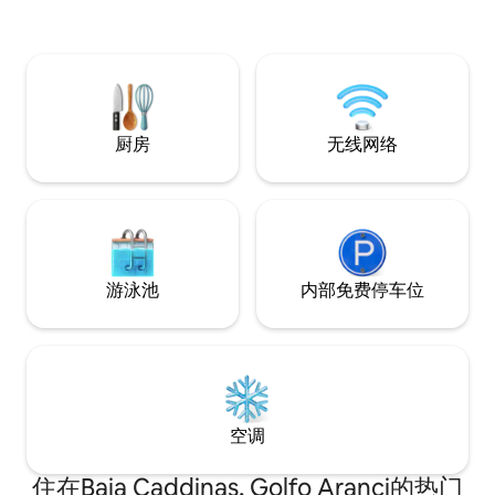
台、户外淋浴间、
可以在海拔1360米的林巴拉山脉
有1个停车位。 50
（Limbara massif）上徒步旅行。距离卡
携带宠物入住。
兰贾努斯（Calangianus）10公里，那里有
著名的软木博物馆和帕斯卡雷达巨人墓
（tombs of the giants of
Pascaredda）。
厨房
无线网络
游泳池
内部免费停车位
空调
住在Baia Caddinas, Golfo Aranci的热门