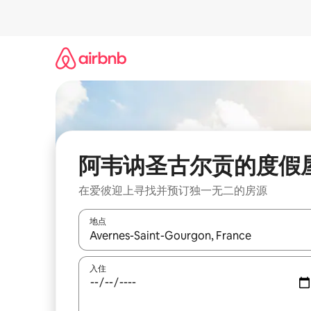
跳
至
内
容
阿韦讷圣古尔贡的度假
在爱彼迎上寻找并预订独一无二的房源
地点
如有搜索结果，请使用上下方向键查看，或通过点
入住