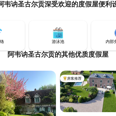
阿韦讷圣古尔贡深受欢迎的度假屋便利
适合两人或家庭入住。 一楼设有
厅和餐厅、厨房和淋浴间。 楼上
室，还有一个封闭式花园，可供
之中放松身心。 这间小屋位于诺
心，是放松身心的理想下榻之
络
游泳池
内部
阿韦讷圣古尔贡的其他优质度假屋
房客推荐
热门「房客推荐」