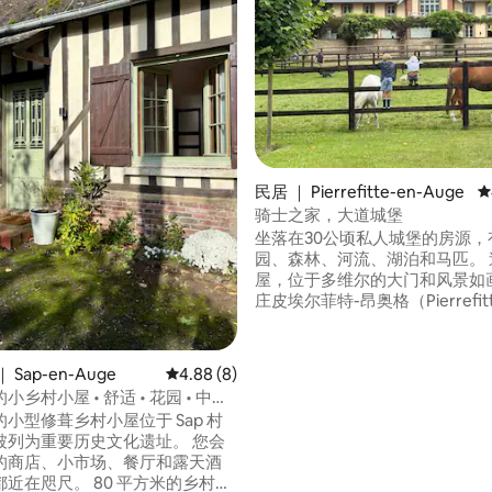
民居 ｜ Pierrefitte-en-Auge
平
骑士之家，大道城堡
坐落在30公顷私人城堡的房源，
园、森林、河流、湖泊和马匹。 
屋，位于多维尔的大门和风景如
庄皮埃尔菲特-昂奥格（Pierrefitt
Auge）脚下。 寻找宁静，享受
庭入住的绿色环境，靠近海边。 
际背景，会说多种语言。 附近有
5 分），共 432 条评价
Sap-en-Auge
平均评分 4.88 分（满分 5 分），共 8 条评价
4.88 (8)
餐馆。 骑马。钓鱼。徒步旅行。
乡村小屋 • 舒适 • 花园 • 中心
我们真的在奥格地区的中心。
小型修葺乡村小屋位于 Sap 村
被列为重要历史文化遗址。 您会
的商店、小市场、餐厅和露天酒
。 80 平方米的乡村小