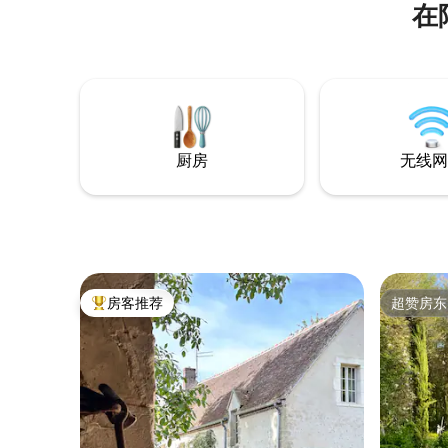
在
perchée dans les arbres, entre 5 et 8
屋，非常
mètres de hauteur, au dessus d’un petit
明亮的客
étang. Vous serez dans un
有两间卧
environnement calme et reposant,
您在宁静
n’aurez aucun vis à vis, pour une
曼底市中
déconnexion totale en pleine nature.
地。
厨房
无线网
房客推荐
超赞房东
热门「房客推荐」
超赞房东