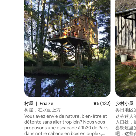
树屋 ｜ Friaize
平均评分 5 分（满分 
5 (432)
乡村小屋 ｜ 
树屋，在水面上方
奥日地区的小
位置
Vous avez envie de nature, bien-être et
这栋迷人的
détente sans aller trop loin? Nous vous
入口处，
proposons une escapade à 1h30 de Paris,
喜欢这里
dans notre cabane en bois en duplex,
吧，这些都近在咫尺