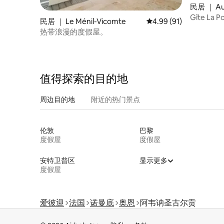
民居 ｜ Aub
Gîte La P
民居 ｜ Le Ménil-Vicomte
平均评分 4.99 分（满分
4.99 (91)
热带浪漫的度假屋。
值得探索的目的地
周边目的地
附近的热门景点
伦敦
巴黎
度假屋
度假屋
安特卫普区
显示更多
度假屋
爱彼迎
法国
诺曼底
奥恩
阿韦讷圣古尔贡