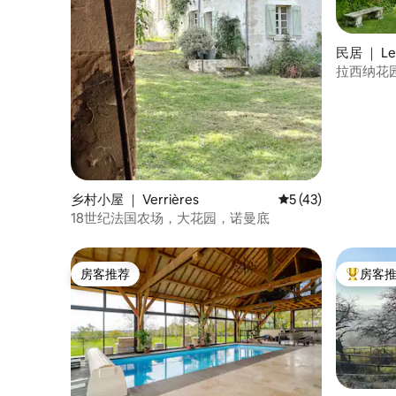
民居 ｜ Le
拉西纳花
乡村小屋 ｜ Verrières
平均评分 5 分（满分 
5 (43)
18世纪法国农场，大花园，诺曼底
房客推荐
房客
房客推荐
热门「房