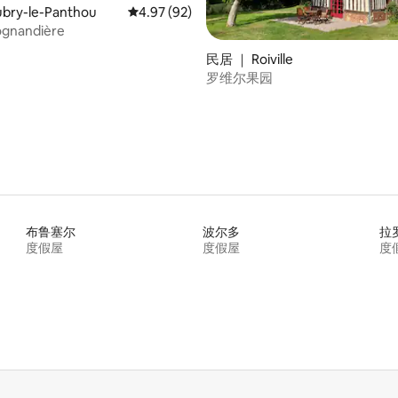
ry-le-Panthou
平均评分 4.97 分（满分 5 分），共 92 条评价
4.97 (92)
ognandière
 5 分），共 91 条评价
民居 ｜ Roiville
罗维尔果园
布鲁塞尔
波尔多
拉
度假屋
度假屋
度