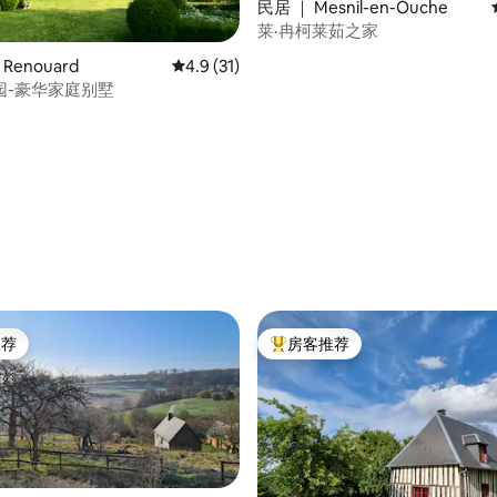
民居 ｜ Mesnil-en-Ouche
莱·冉柯莱茹之家
 Renouard
平均评分 4.9 分（满分 5 分），共 31 条评价
4.9 (31)
园-豪华家庭别墅
5 分），共 43 条评价
推荐
房客推荐
客推荐」
热门「房客推荐」