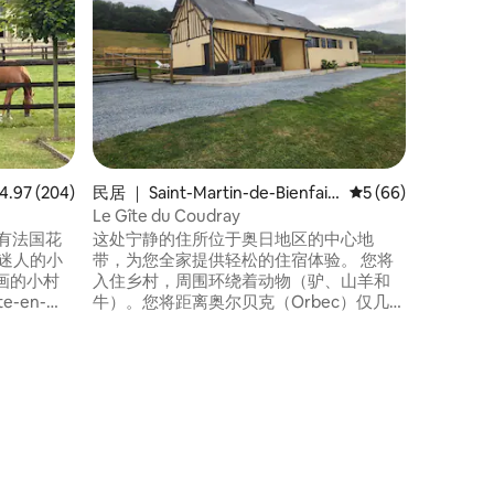
级
摄影： Norma
假屋- Atout F
房子，距
分钟车程 •经过翻修的老石校 •超明亮的空
间 •阁楼式开
7.5米 
绕着小河
均评分 4.97 分（满分 5 分），共 204 条评价
4.97 (204)
民居 ｜ Saint-Martin-de-Bienfait
平均评分 5 分（满分
5 (66)
e-la-Cressonnière
Le Gîte du Coudray
有法国花
这处宁静的住所位于奥日地区的中心地
迷人的小
带，为您全家提供轻松的住宿体验。 您将
画的小村
入住乡村，周围环绕着动物（驴、山羊和
e-en-
牛）。您将距离奥尔贝克（Orbec）仅几分
这个适合家
钟路程，距离利西厄（Lisieux）约15分钟
房东有国
路程。 您可以在附近享受各种活动，如
非常棒的
Cerza动物园（20分钟）、利西厄大教堂
 苹果树，
（15分钟）、多维尔海滩（40分钟）、登
陆海滩（1小时）……