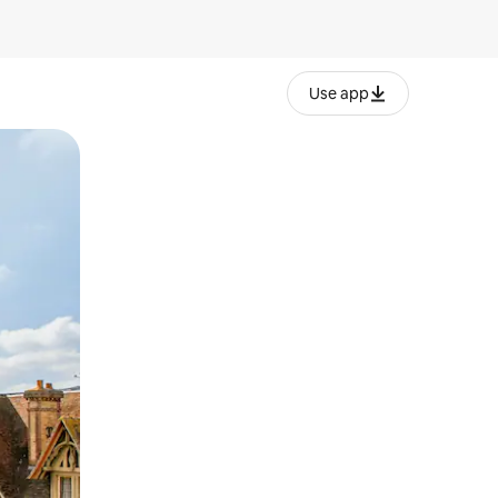
Use app