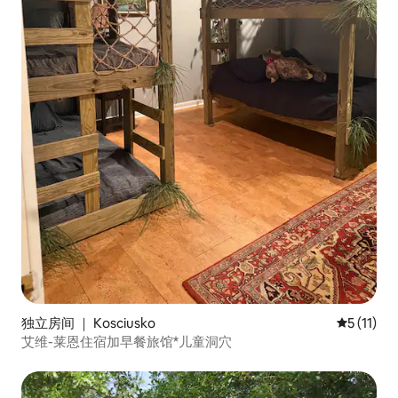
独立房间 ｜ Kosciusko
平均评分 5
5 (11)
艾维-莱恩住宿加早餐旅馆*儿童洞穴