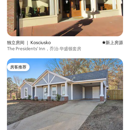
独立房间 ｜ Kosciusko
新房源
新上房源
The Presidents' Inn，乔治·华盛顿套房
房客推荐
房客推荐