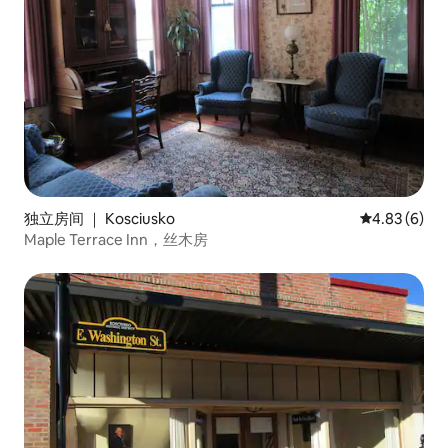
独立房间 ｜ Kosciusko
平均评分 4.8
4.83 (6)
Maple Terrace Inn，丝木房