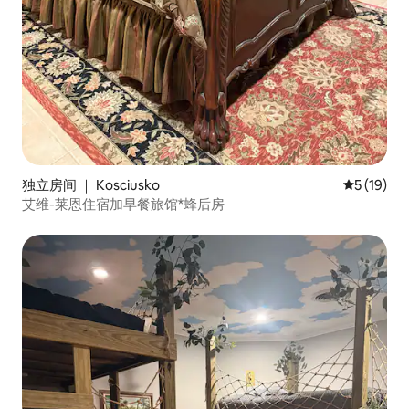
独立房间 ｜ Kosciusko
平均评分 5
5 (19)
艾维-莱恩住宿加早餐旅馆*蜂后房