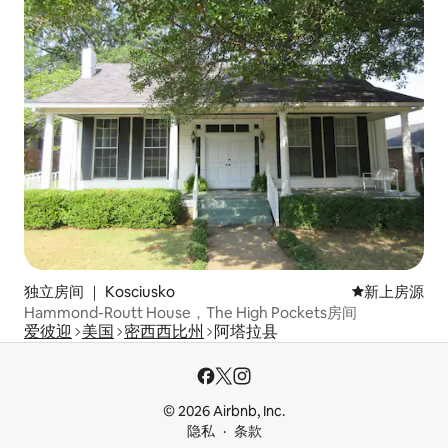
独立房间 ｜ Kosciusko
新房源
新上房源
Hammond-Routt House，The High Pockets房间
爱彼迎
美国
密西西比州
阿塔拉县
© 2026 Airbnb, Inc.
隐私
条款