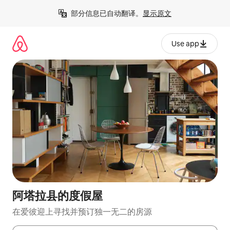
跳
部分信息已自动翻译。
显示原文
至
内
容
Use app
阿塔拉县的度假屋
在爱彼迎上寻找并预订独一无二的房源