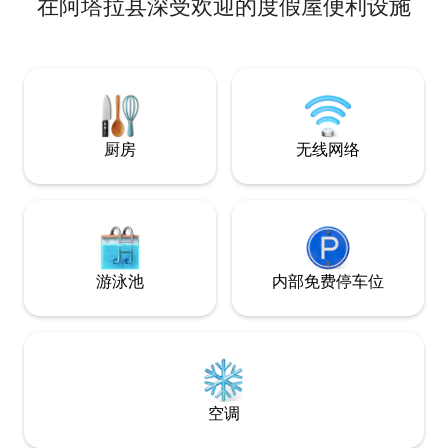
在阿塔拉县深受欢迎的度假屋便利设施
pool, movie theater, game room, kids
cave, outdoor fireplace and kitchen,
large fenced back yard, parking, and
even a large lot with play fort. We even
have a library, music room, home office
and tons of games and puzzles. We love
families and are kid friendly with a Kid
Cave Playroom, highchair, and pack and
厨房
无线网络
play for the little one.
游泳池
内部免费停车位
空调