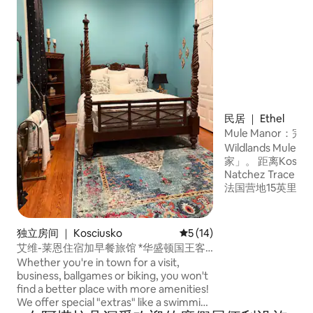
民居 ｜ Ethel
Mule Manor：
Wildlands Mul
家」。 距离Kosci
Natchez Trace
法国营地15英里。
黄金地段。 此房
团体入住。 此房源
2.5个卫生间、全
独立房间 ｜ Kosciusko
平均评分 5 分（满分 5 分），
5 (14)
区、室外座位、室
艾维-莱恩住宿加早餐旅馆 *华盛顿国王客
充足的空间和放松
房
Whether you're in town for a visit,
business, ballgames or biking, you won't
find a better place with more amenities!
We offer special "extras" like a swimming