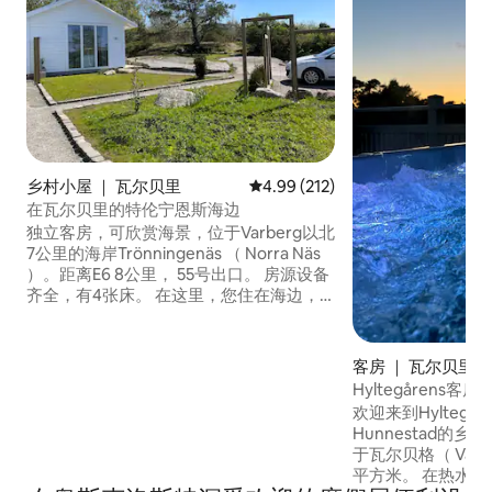
乡村小屋 ｜ 瓦尔贝里
平均评分 4.99 分（满分 5 分），共
4.99 (212)
在瓦尔贝里的特伦宁恩斯海边
独立客房，可欣赏海景，位于Varberg以北
7公里的海岸Trönningenäs （ Norra Näs
）。距离E6 8公里， 55号出口。 房源设备
齐全，有4张床。 在这里，您住在海边，
海滩（ 400米）和沿海岸和森林徒步区。
风帆冲浪的热门去处。 -开车15分钟即可抵
达瓦尔贝格市中心（ 7公里） ，骑自行车
客房 ｜ 瓦尔贝里
30分钟即可抵达。 Kattegattsleden自行
Hyltegårens客房
车道距离房源2公里。 - Ullared购物中心，
欢迎来到Hyltegård
35公里。 -哥德堡/Liseberg露天市场， 75
Hunnestad的
公里。 从Vbg C乘火车40分钟。
于瓦尔贝格（ Varb
平方米。 在热水浴