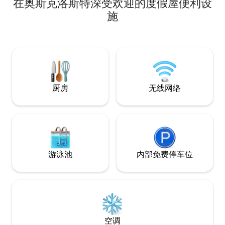
在奥斯克洛斯特深受欢迎的度假屋便利设
源宽敞，可容纳4人，
Gekås Ullare
施
海边。 在合理的距离
山毛绒森林中找到
和湖泊。 如果是热水浴缸，则需支付额外
费用。 提供
厨房
无线网络
游泳池
内部免费停车位
空调