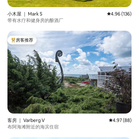
小木屋 ｜ Mark S
平均评分 4.96
4.96 (136)
带有水疗和健身房的酿酒厂
房客推荐
热门「房客推荐」
客房 ｜ Varberg V
平均评分 4.97
4.97 (88)
布阿海滩附近的海滨住宿