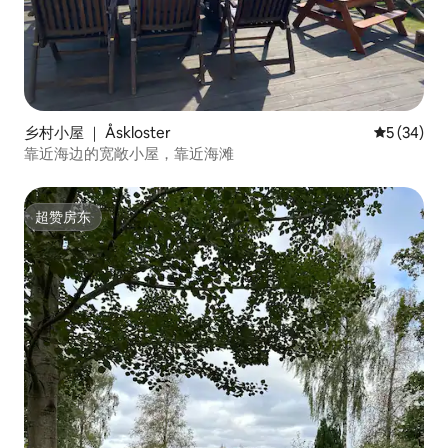
乡村小屋 ｜ Åskloster
平均评分 5
5 (34)
靠近海边的宽敞小屋，靠近海滩
超赞房东
超赞房东