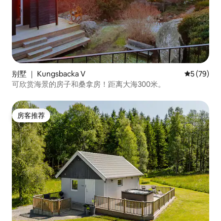
别墅 ｜ Kungsbacka V
平均评分 5
5 (79)
可欣赏海景的房子和桑拿房！距离大海300米。
房客推荐
房客推荐