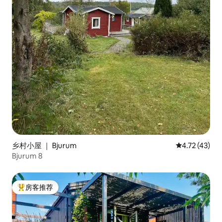
乡村小屋 ｜ Bjurum
平均评分 4.7
4.72 (43)
Bjurum 8
房客推荐
热门「房客推荐」