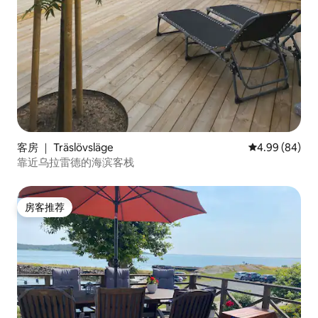
客房 ｜ Träslövsläge
平均评分 4.99
4.99 (84)
靠近乌拉雷德的海滨客栈
房客推荐
房客推荐