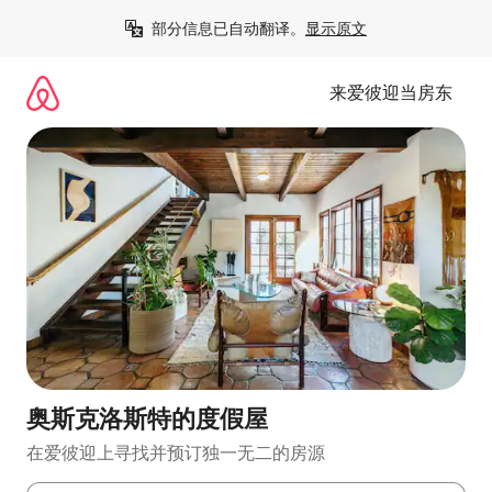
跳
部分信息已自动翻译。
显示原文
至
内
容
来爱彼迎当房东
奥斯克洛斯特的度假屋
在爱彼迎上寻找并预订独一无二的房源