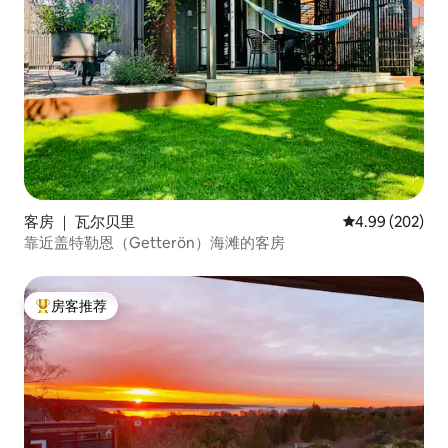
客房 ｜ 瓦尔贝里
平均评分 4.99
4.99 (202)
靠近盖特勒恩（Getterön）海滩的客房
房客推荐
热门「房客推荐」