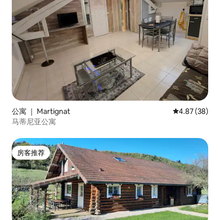
公寓 ｜ Martignat
平均评分 4.87
4.87 (38)
马蒂尼亚公寓
房客推荐
房客推荐