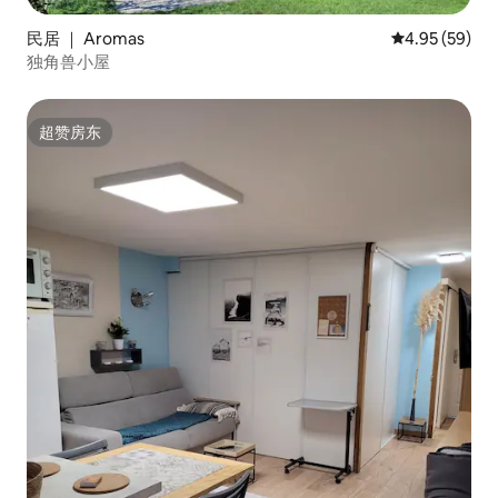
民居 ｜ Aromas
平均评分 4.95
4.95 (59)
独角兽小屋
超赞房东
超赞房东