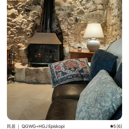
民居 ｜ QGWG+HGJ Episkopi
平均评分 
5 (6)