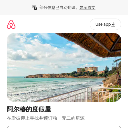
跳
部分信息已自动翻译。
显示原文
至
内
容
Use app
阿尔穆的度假屋
在爱彼迎上寻找并预订独一无二的房源