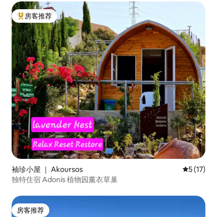
房客推荐
热门「房客推荐」
袖珍小屋 ｜ Akoursos
平均评分 5
5 (17)
独特住宿 Adonis 植物园薰衣草巢
房客推荐
房客推荐