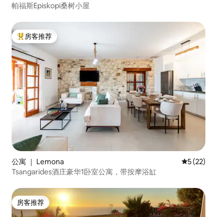
帕福斯Episkopi桑树小屋
房客推荐
热门「房客推荐」
公寓 ｜ Lemona
平均评分 5
5 (22)
Tsangarides酒庄豪华1卧室公寓，带按摩浴缸
房客推荐
房客推荐