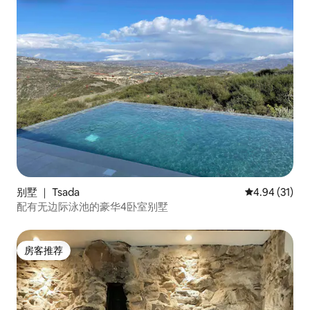
别墅 ｜ Tsada
平均评分 4.9
4.94 (31)
配有无边际泳池的豪华4卧室别墅
房客推荐
房客推荐