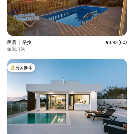
民居 ｜ 塔拉
平均评分 4.93
4.93 (60)
全景海景
房客推荐
热门「房客推荐」