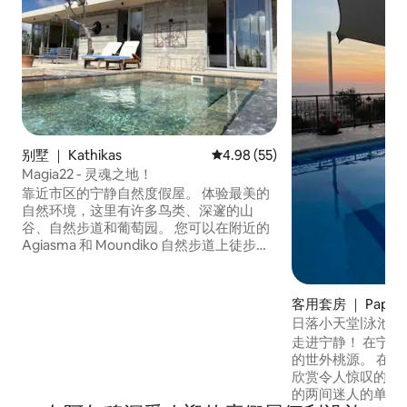
别墅 ｜ Kathikas
平均评分 4.98 分（满分 5 分），
4.98 (55)
Magia22 - 灵魂之地！
靠近市区的宁静自然度假屋。 体验最美的
自然环境，这里有许多鸟类、深邃的山
谷、自然步道和葡萄园。 您可以在附近的
Agiasma 和 Moundiko 自然步道上徒步或
漫步，也可以简单地与大自然亲密接触。
房源靠近科拉尔湾（12 公里）或拉奇（14
公里）的塞浦路斯蓝旗沙滩。Vasilikon 酒
客用套房 ｜ Papho
庄距离这里 2 公里。在尽享家一般舒适的
日落小天堂|泳池
同时，在大自然的魔力中放松身心、恢复
走进宁静！ 在宁静的山坡上度过阳光明媚
精力。 Magia22 可容纳 7 人入住，配备免
的世外桃源。 在
费无线网络、烧烤区和所有现代化设施
欣赏令人惊叹的海景
的两间迷人的单间