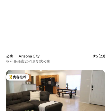
公寓 ｜ Arizona City
平均评分 5
5 (23)
亚利桑那市2卧1卫复式公寓
房客推荐
热门「房客推荐」