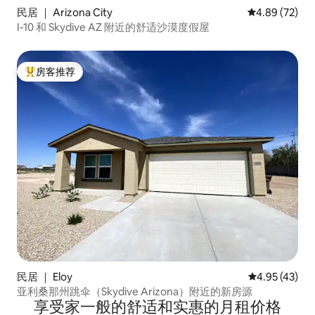
民居 ｜ Arizona City
平均评分 4.89
4.89 (72)
I-10 和 Skydive AZ 附近的舒适沙漠度假屋
房客推荐
热门「房客推荐」
民居 ｜ Eloy
平均评分 4.9
4.95 (43)
亚利桑那州跳伞（Skydive Arizona）附近的新房源
享受家一般的舒适和实惠的月租价格