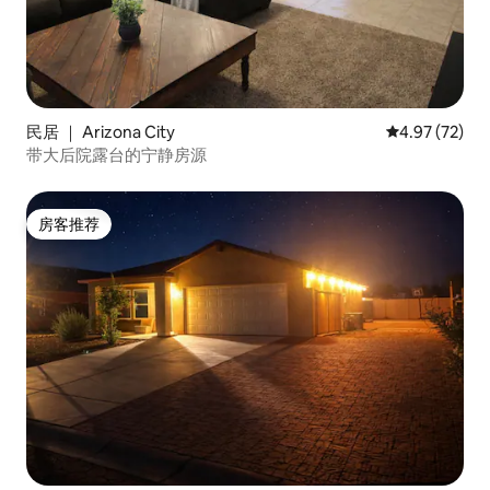
民居 ｜ Arizona City
平均评分 4.9
4.97 (72)
带大后院露台的宁静房源
房客推荐
房客推荐