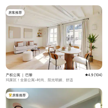
房客推荐
房客推荐
产权公寓 ｜ 巴黎
平均评分 4.9
4.9 (104)
玛莱区！全新公寓~时尚、阳光明媚、舒适
房客推荐
热门「房客推荐」