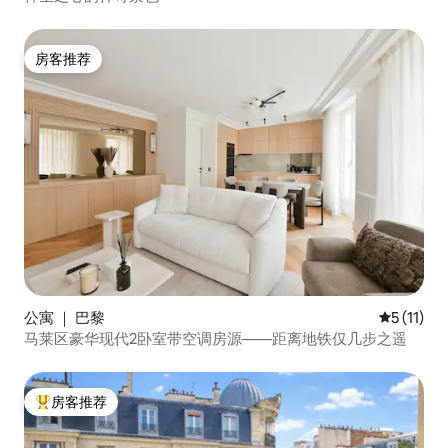
房客推荐
房客推荐
公寓 ｜ 巴黎
平均评分 5
5 (11)
马莱区豪华现代2卧室带空调房源——距离地铁仅几步之遥
房客推荐
热门「房客推荐」