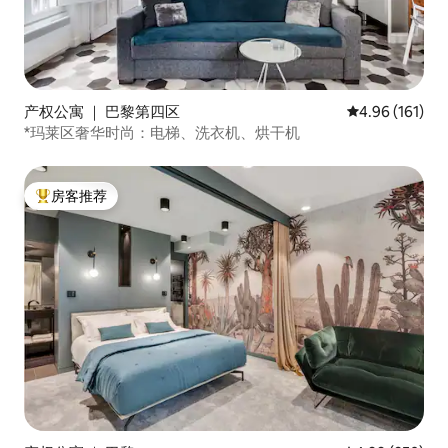
产权公寓 ｜ 巴黎第四区
平均评分 4.96
4.96 (161)
*玛莱区奢华时尚：电梯、洗衣机、烘干机
房客推荐
热门「房客推荐」