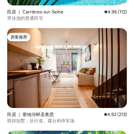
民居 ｜ Carrières-sur-Seine
平均评分 4.96
4.96 (112)
带泳池的普通民宅
房客推荐
房客推荐
民居 ｜ 塞纳河畔圣奥恩
平均评分 4.92
4.92 (213)
联排别墅，步行道。露台和停车场