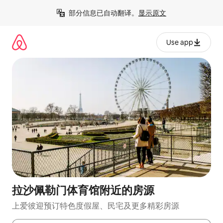
跳
部分信息已自动翻译。
显示原文
至
内
容
Use app
拉沙佩勒门体育馆附近的房源
上爱彼迎预订特色度假屋、民宅及更多精彩房源