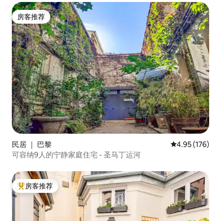
房客推荐
房客推荐
民居 ｜ 巴黎
平均评分 4.95
4.95 (176)
可容纳9人的宁静家庭住宅 - 圣马丁运河
房客推荐
热门「房客推荐」