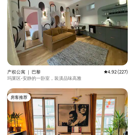
产权公寓 ｜ 巴黎
平均评分 4.92
4.92 (227)
玛莱区-安静的一卧室，装潢品味高雅
房客推荐
房客推荐