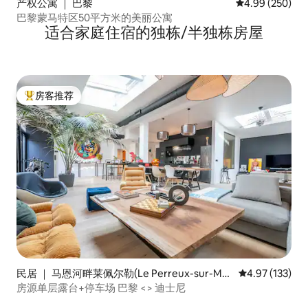
产权公寓 ｜ 巴黎
平均评分 4.99
4.99 (250)
巴黎蒙马特区50平方米的美丽公寓
适合家庭住宿的独栋/半独栋房屋
房客推荐
热门「房客推荐」
民居 ｜ 马恩河畔莱佩尔勒(Le Perreux-sur-Mar
平均评分 4.97
4.97 (133)
ne)
房源单层露台+停车场 巴黎 <> 迪士尼