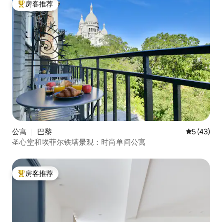
房客推荐
热门「房客推荐」
公寓 ｜ 巴黎
平均评分 5
5 (43)
圣心堂和埃菲尔铁塔景观：时尚单间公寓
房客推荐
热门「房客推荐」