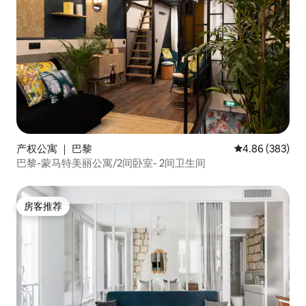
产权公寓 ｜ 巴黎
平均评分 4.86
4.86 (383)
巴黎-蒙马特美丽公寓/2间卧室- 2间卫生间
房客推荐
房客推荐