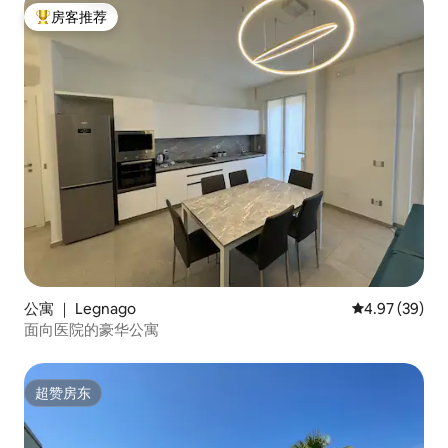
房客推荐
热门「房客推荐」
公寓 ｜ Legnago
平均评分 4.97
4.97 (39)
面向医院的豪华公寓
超赞房东
超赞房东