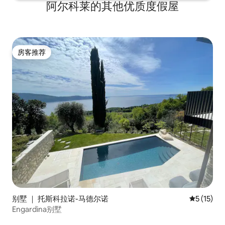
阿尔科莱的其他优质度假屋
房客推荐
房客推荐
别墅 ｜ 托斯科拉诺-马德尔诺
平均评分 5
5 (15)
Engardina别墅