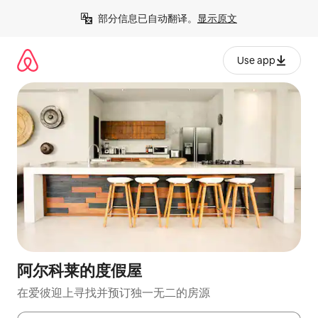
跳
部分信息已自动翻译。
显示原文
至
内
容
Use app
阿尔科莱的度假屋
在爱彼迎上寻找并预订独一无二的房源