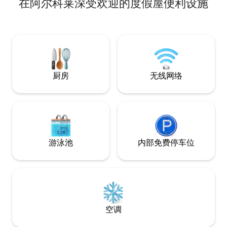
在阿尔科莱深受欢迎的度假屋便利设施
高级休息区：2 间卧室，配备 5 厘米记忆海
绵床垫套（其中 1 间卧室带独立阳台）。 •
隐私性：2 个卫生间和一个设备齐全的厨
房。 • 出行：位于交通限制区（ZTL）外；
距离免费公共停车场 50 米。 费用（离开时
支付现金）： •⁠ ⁠清洁费：55欧元 • 城市税：
前 4 晚每人每晚 3.50 欧元。
厨房
无线网络
游泳池
内部免费停车位
空调