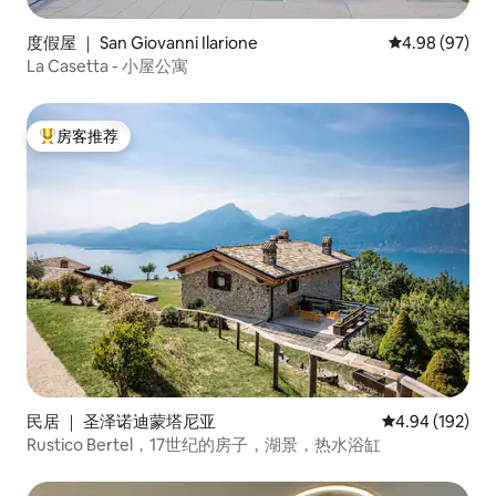
度假屋 ｜ San Giovanni Ilarione
平均评分 4.98
4.98 (97)
La Casetta - 小屋公寓
房客推荐
热门「房客推荐」
民居 ｜ 圣泽诺迪蒙塔尼亚
平均评分 4.94
4.94 (192)
Rustico Bertel，17世纪的房子，湖景，热水浴缸