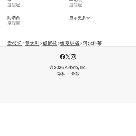
度假屋
度假屋
阿讷西
显示更多
度假屋
爱彼迎
意大利
威尼托
维罗纳省
阿尔科莱
© 2026 Airbnb, Inc.
隐私
条款