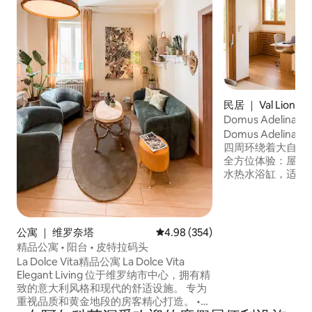
民居 ｜ Val Liona
Domus Adeli
体验
Domus Adeli
四周环绕着大自然
全方位体验：屋顶
水热水浴缸，适合
为放松身心、放慢
的房源。 您可以找到以下内容： • 宽敞的
起居室 • 现代化、设备齐全的开放式厨房 •
沙发床（适合儿童入住） • 双人卧
公寓 ｜ 维罗奈塔
平均评分 4.98 分（满分 5 分），共
4.98 (354)
床和高脚椅 • 带淋浴的卫生间 • 泳池边的户
精品公寓 • 阳台 • 皮特拉码头
外淋浴间 • 
La Dolce Vita精品公寓 La Dolce Vita
Elegant Living 位于维罗纳市中心，拥有精
致的意大利风格和现代的舒适设施。 专为
重视品质和黄金地段的房客精心打造。 •