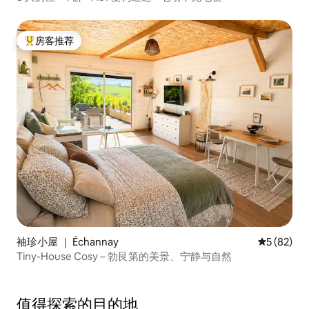
房客推荐
热门「房客推荐」
袖珍小屋 ｜ Échannay
平均评分 5
5 (82)
Tiny-House Cosy – 勃艮第的美景、宁静与自然
值得探索的目的地