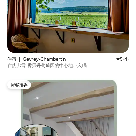
住宿 ｜ Gevrey-Chambertin
平均评分 
5 (4)
在热弗雷-香贝丹葡萄园的中心地带入眠
房客推荐
房客推荐