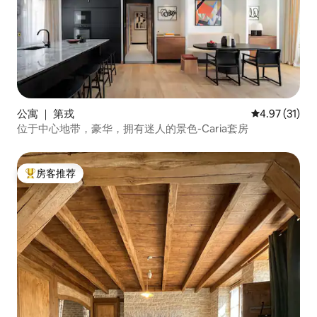
公寓 ｜ 第戎
平均评分 4.9
4.97 (31)
位于中心地带，豪华，拥有迷人的景色-Caria套房
房客推荐
热门「房客推荐」