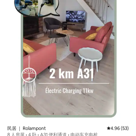
民居 ｜ Rolampont
平均评分 4.96
4.96 (53)
8 人房屋 • 4 卧 • A31 便利通道 • 电动车充电桩