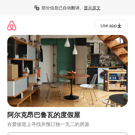
跳
部分信息已自动翻译。
显示原文
至
内
容
Use app
阿尔克昂巴鲁瓦的度假屋
在爱彼迎上寻找并预订独一无二的房源