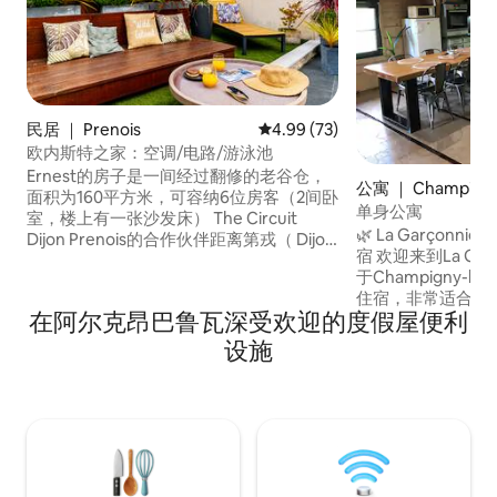
民居 ｜ Prenois
平均评分 4.99 分（满分 5 分），
4.99 (73)
欧内斯特之家：空调/电路/游泳池
Ernest的房子是一间经过翻修的老谷仓，
公寓 ｜ Champigny
面积为160平方米，可容纳6位房客（2间卧
res
单身公寓
室，楼上有一张沙发床） The Circuit
🌿 La Garçonn
Dijon Prenois的合作伙伴距离第戎（ Dijon
宿 欢迎来到La Garçonnière，这是一处位
） 2分钟或20分钟车程，这栋房子是您为
于Champigny-lè
家人或朋友团体充电的理想场所。 11月至3
住宿，非常适合情
月N +1关闭之旅 带私人地上泳池的露台正
在阿尔克昂巴鲁瓦深受欢迎的度假屋便利
住或商务差旅。 这里的一切都旨在为您提
等着您 您的车将停在带安全大门的私人庭
供一个安静、舒适
院内。
设施
验，距离设有防御
分钟路程。 带电动汽车充电插座的私人停
车位。