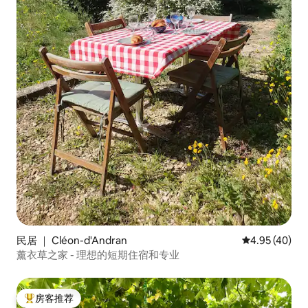
民居 ｜ Cléon-d'Andran
平均评分 4.9
4.95 (40)
薰衣草之家 - 理想的短期住宿和专业
房客推荐
热门「房客推荐」