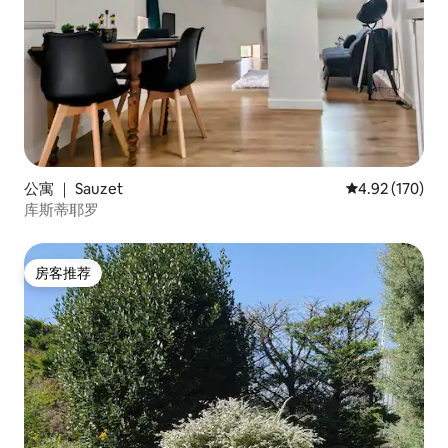
公寓 ｜ Sauzet
平均评分 4.92
4.92 (170)
库斯蒂耶罗
房客推荐
房客推荐