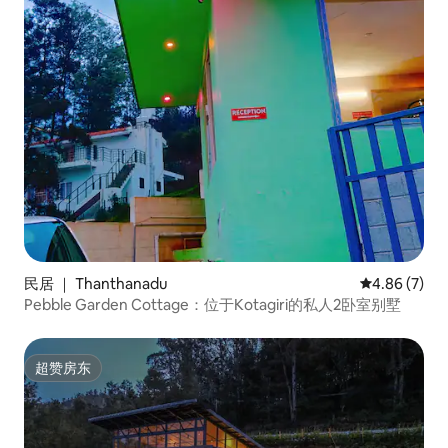
民居 ｜ Thanthanadu
平均评分 4.8
4.86 (7)
Pebble Garden Cottage：位于Kotagiri的私人2卧室别墅
超赞房东
超赞房东