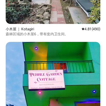
小木屋 ｜ Kotagiri
平均评分 4.81
4.81 (490)
森林区域的小木屋6，带有套内卫生间。