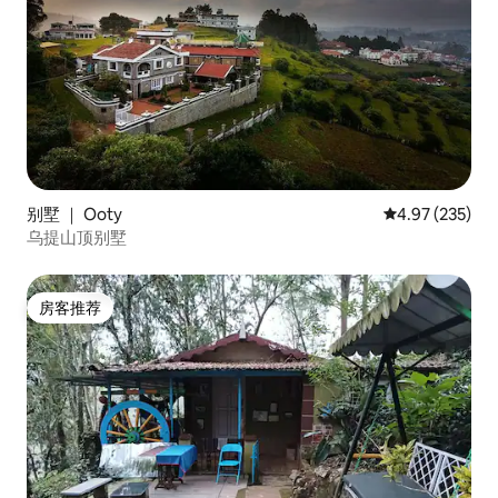
别墅 ｜ Ooty
平均评分 4.97
4.97 (235)
乌提山顶别墅
房客推荐
房客推荐