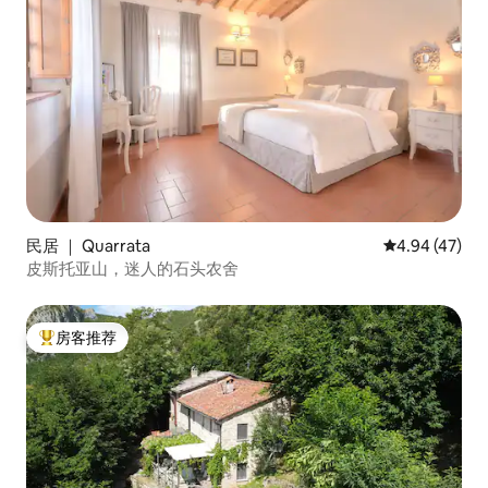
民居 ｜ Quarrata
平均评分 4.9
4.94 (47)
皮斯托亚山，迷人的石头农舍
房客推荐
热门「房客推荐」