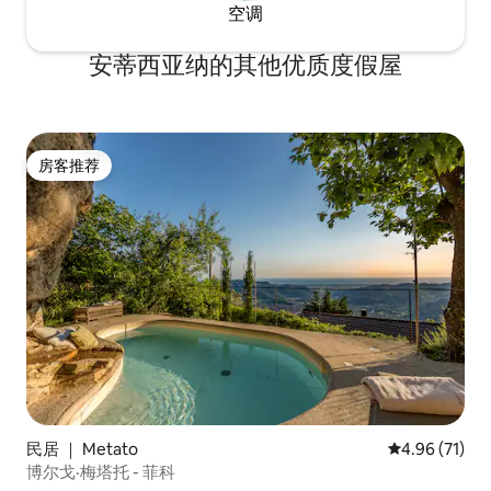
空调
安蒂西亚纳的其他优质度假屋
房客推荐
房客推荐
民居 ｜ Metato
平均评分 4.9
4.96 (71)
博尔戈·梅塔托 - 菲科