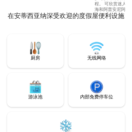
程。 可欣赏迷人的乡村风光、卢卡市、大
海和阿普安尼阿尔卑
在安蒂西亚纳深受欢迎的度假屋便利设施
Apuane）。 非常适合那些寻求简单住
宿，沉浸在大自然
步旅行、在韦尔西
点。 这些农舍是一座历史悠久的庄园的一
部分，可追溯至 14
逐步将他们的愿景
他区域注入新的生
厨房
无线网络
游泳池
内部免费停车位