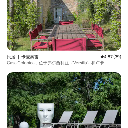
民居 ｜ 卡麦奥雷
平均评分 4.87
4.87 (39)
Casa Colonica，位于弗尔西利亚（Versilia）和卢卡
（Lucca）之间