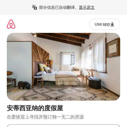
跳
部分信息已自动翻译。
显示原文
至
内
容
Use app
安蒂西亚纳的度假屋
在爱彼迎上寻找并预订独一无二的房源