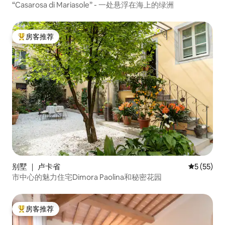
“Casarosa di Mariasole” - 一处悬浮在海上的绿洲
房客推荐
热门「房客推荐」
别墅 ｜ 卢卡省
平均评分 5
5 (55)
市中心的魅力住宅Dimora Paolina和秘密花园
房客推荐
热门「房客推荐」