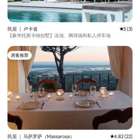
民居 ｜ 卢卡省
平均评分 
5 (3)
【豪华托斯卡纳别墅】泳池、网球场和私人停车场
房客推荐
房客推荐
民居 ｜ 马萨罗萨（Massarosa）
平均评分 4.8
4.82 (22)