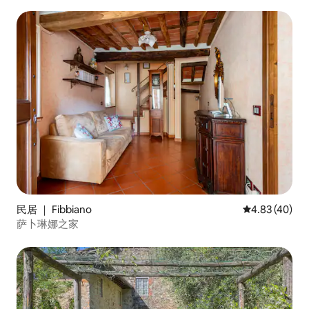
民居 ｜ Fibbiano
平均评分 4.8
4.83 (40)
萨卜琳娜之家