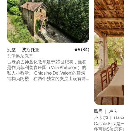
别墅 ｜ 皮斯托亚
平均评分 5 分（满分 5 分），
5 (84)
瓦伊奥尼教堂
古老的去神圣化教堂建于20世纪初，最初
是作为菲利普森庄园（Villa Philipson）的
私人小教堂。 Chiesino Dei Vaioni的建筑
结构为阁楼，在两个独立的夹层上设有两
间双人卧室。 外部设有带有木柴烤炉的厨
房，私人花园内种植有橄榄树和橄榄果。
大门和内部楼梯由Antica Fonderia
Michelucci铸造坊制成。 Chiesino Dei
Vaioni隐匿在托斯卡纳乡村，距离城市仅几
民居 ｜ 卢卡
分钟路程。
卢卡尔山（Luccal
花园
Casale Erta
多可供5位房客自炊