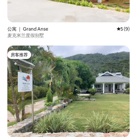
公寓 ｜ Grand Anse
平均评分 
5 (9)
麦克米兰度假别墅
房客推荐
房客推荐