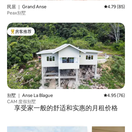
民居 ｜ Grand Anse
平均评分 4.7
4.79 (85)
Peax别墅
房客推荐
热门「房客推荐」
别墅 ｜ Anse La Blague
平均评分 4.95
4.95 (76)
CAM 度假别墅
享受家一般的舒适和实惠的月租价格