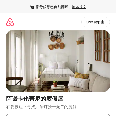
跳
部分信息已自动翻译。
显示原文
至
内
容
Use app
阿诺卡伦蒂尼的度假屋
在爱彼迎上寻找并预订独一无二的房源