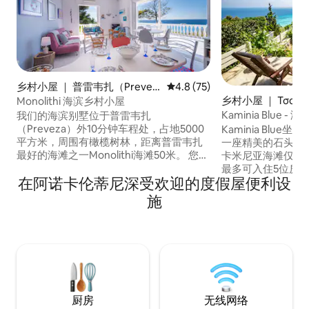
乡村小屋 ｜ 普雷韦扎（Prevez
平均评分 4.8 分（满分 5 分），
4.8 (75)
a）
乡村小屋 ｜ Τσουκ
Monolithi 海滨乡村小屋
Kaminia Blue
我们的海滨别墅位于普雷韦扎
（Preveza）外10分钟车程处，占地5000
Kaminia Blue坐
平方米，周围有橄榄树林，距离普雷韦扎
一座精美的石头和
最好的海滩之一Monolithi海滩50米。 您可
卡米尼亚海滩仅10
以欣赏迷人的爱奥尼亚海景，欣赏独特的
最多可入住5位房
在阿诺卡伦蒂尼深受欢迎的度假屋便利设
日落。 对于那些喜欢大自然所提供的宁静
舒适的沙发床、设
和放松的人来说，它可以容纳6-7人。 设有
卫生间。房客可以
施
3间卧室、带厨房的开放式休息室、所有景
设施和郁郁葱葱的
观和露台、2间浴室，其中一间位于露台
时可欣赏迷人的海景
上，外面有2间淋浴间。需要开车。
Ioannis & Myl
厨房
无线网络