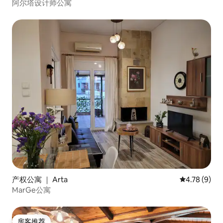
阿尔塔设计师公寓
产权公寓 ｜ Arta
平均评分 4.7
4.78 (9)
MarGe公寓
房客推荐