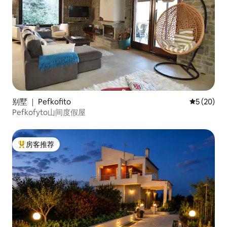
别墅 ｜ Pefkofito
平均评分 5
5 (20)
Pefkofyto山间度假屋
房客推荐
热门「房客推荐」