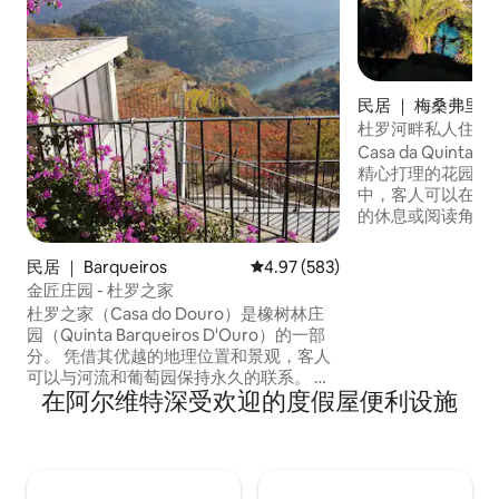
民居 ｜ 梅桑弗里烏
杜罗河畔私人住宅
Casa da Quinta
精心打理的花园和
中，客人可以在这
的休息或阅读角落
景令人叹为观止。 
池，周围环绕着美
民居 ｜ Barqueiros
平均评分 4.97 分（满分 5 分），共
4.97 (583)
（Douro）就在
金匠庄园 - 杜罗之家
的小厨房，早餐留
杜罗之家（Casa do Douro）是橡树林庄
供该房源的两位客
园（Quinta Barqueiros D'Ouro）的一部
分。 凭借其优越的地理位置和景观，客人
可以与河流和葡萄园保持永久的联系。 单
在阿尔维特深受欢迎的度假屋便利设施
层公寓，复式公寓，一楼设有配备齐全的
小厨房、电视和无线网络的公共休息室。
它有一个宽敞的阳台，旁边有一张桌子，
可以俯瞰杜罗河的壮丽景色，非常适合用
餐和度过美好的一天。 参观传统的杜罗庄