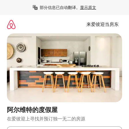
跳
部分信息已自动翻译。
显示原文
至
内
容
来爱彼迎当房东
阿尔维特的度假屋
在爱彼迎上寻找并预订独一无二的房源