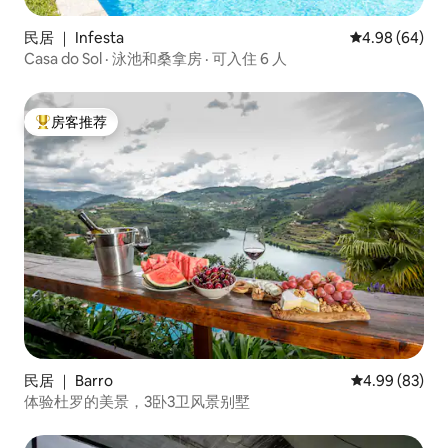
民居 ｜ Infesta
平均评分 4.98
4.98 (64)
Casa do Sol · 泳池和桑拿房 · 可入住 6 人
房客推荐
热门「房客推荐」
民居 ｜ Barro
平均评分 4.99
4.99 (83)
体验杜罗的美景，3卧3卫风景别墅