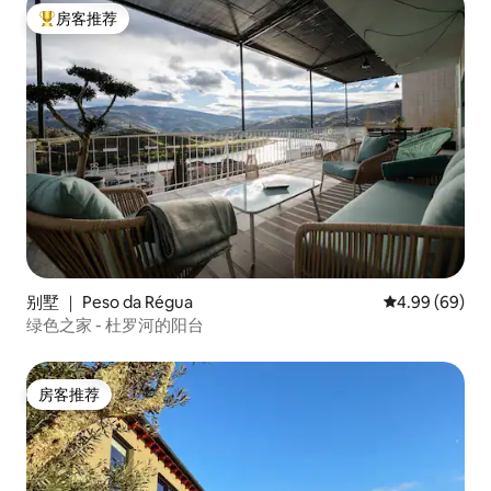
房客推荐
热门「房客推荐」
别墅 ｜ Peso da Régua
平均评分 4.99
4.99 (69)
绿色之家 - 杜罗河的阳台
房客推荐
房客推荐