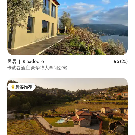
民居 ｜ Ribadouro
平均评分 5
5 (25)
卡波谷酒庄 豪华特大单间公寓
房客推荐
热门「房客推荐」