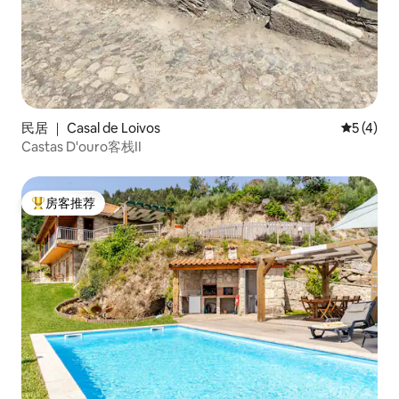
民居 ｜ Casal de Loivos
平均评分 
5 (4)
Castas D'ouro客栈II
房客推荐
热门「房客推荐」