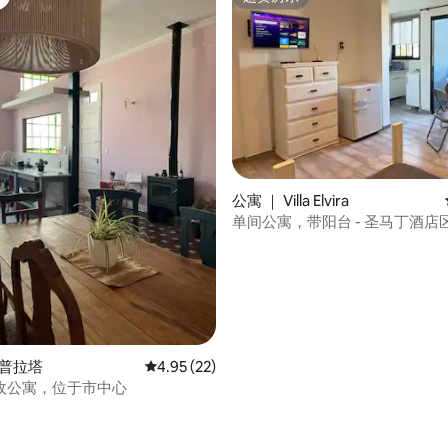
超赞房东
 5 分），共 96 条评价
公寓 ｜ Villa Elvira
单间公寓，带阳台 - 圣马丁酒店
拉普拉塔
平均评分 4.95 分（满分 5 分），共 22 条评价
4.95 (22)
收公寓，位于市中心