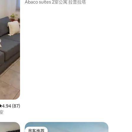
Abaco suites 2室公寓 拉普拉塔
平均评分 4.94 分（满分 5 分），共 87 条评价
4.94 (87)
卧室
房客推荐