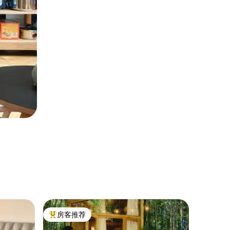
公寓 ｜ 
房客推荐
房客
热门「房客推荐」
热门「
位于绝佳