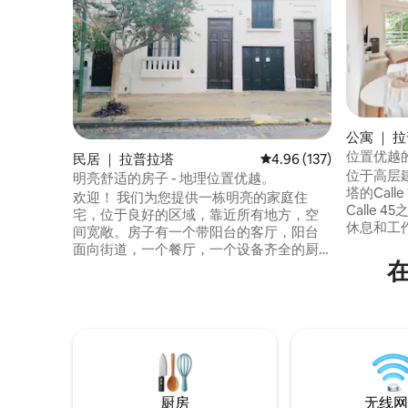
公寓 ｜ 
位置优越
民居 ｜ 拉普拉塔
平均评分 4.96 分（满分 
4.96 (137)
位于高层建筑
明亮舒适的房子 - 地理位置优越。
塔的Calle 
欢迎！ 我们为您提供一栋明亮的家庭住
Calle 45之间。 由专业人
宅，位于良好的区域，靠近所有地方，空
休息和工作相
间宽敞。房子有一个带阳台的客厅，阳台
设备齐全，宁静安
面向街道，一个餐厅，一个设备齐全的厨
市中心，靠近景点。
房，三间卧室，一间是带套房浴室的双人
付费，具体取
卧室，一间是儿童卧室，里面有玩具和书
最多可入
籍，有一张单人床（楼下还有一张较小的
入内）
儿童床），另一间卧室有一张单人床，在
楼上，需要上楼梯。 此外，还有一个有顶
棚的庭院，还有一个Chulengo烧烤架。
厨房
无线网