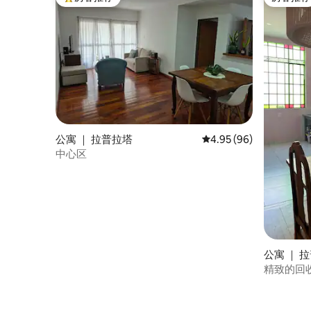
热门「房客推荐」
房客推荐
公寓 ｜ 拉普拉塔
平均评分 4.95 分（满分
4.95 (96)
中心区
公寓 ｜ 
精致的回