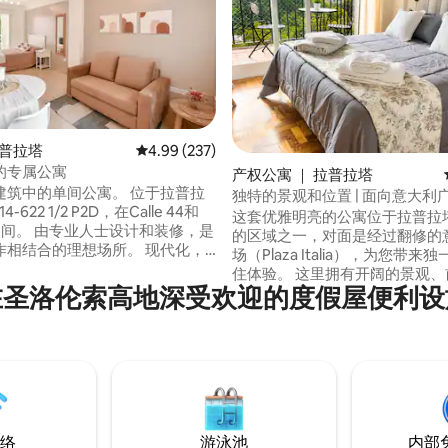
拉普拉塔
平均评分 4.99 分（满分 5 分），共 237 条评价
4.99 (237)
的专属公寓
5 分），共 137 条评价
产权公寓 ｜ 拉普拉塔
中的单间公寓。 位于拉普拉
独特的景观和位置 | 面向意大利
14-622 1/2 P2D，在Calle 44和
这套优雅明亮的公寓位于拉普拉
士设计和装修，是
的区域之一，对面是经过翻修的
结合的理想场所。 现代化，
场（Plaza Italia），为您带
全。 安静的街区，位于
住体验。 这里拥有开阔的景观、
 街头停车位，免费或
在圣洛伦索高地深受欢迎的度假屋便利设
便利的中心位置，是尽情享受这
决于日期/时间。 仅限成人，
理想选择。 房间面积约为 40 平方
住2人。 （行动不便者和宠物不得
平方英尺），提供舒适、实用且
的空间，最多可供 3 位房客入住
合情侣、商务差旅人士或城市度
络
游泳池
内部