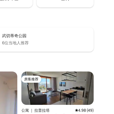
武切蒂奇公园
6位当地人推荐
房客推荐
房客推荐
公寓 ｜ 拉普拉塔
平均评分 4.98 分（满分
4.98 (49)