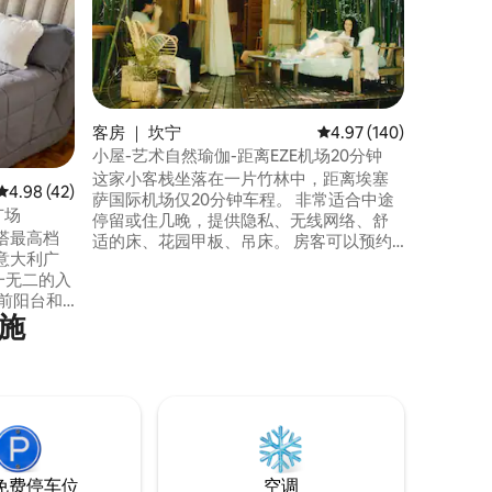
公寓位于
Ipensa
源距离Es
近体操场
间、一间
烧烤架的
活。 距
客房 ｜ 坎宁
平均评分 4.97 分（满分 
4.97 (140)
到各种商
小屋-艺术自然瑜伽-距离EZE机场20分钟
这家小客栈坐落在一片竹林中，距离埃塞
平均评分 4.98 分（满分 5 分），共 42 条评价
4.98 (42)
萨国际机场仅20分钟车程。 非常适合中途
广场
停留或住几晚，提供隐私、无线网络、舒
塔最高档
适的床、花园甲板、吊床。 房客可以预约
意大利广
时间，享受我们的艺术工作室/画廊、音乐
来独一无二的入
室和瑜伽/舞蹈工作室。 可选（视空房情况
前阳台和
而定）：瑜伽、艺术和烹饪课程/研讨会，
施
座城市的
或放松按摩。 入住2晚以上可享受免费
米（431
Ezeiza接送服务。
设施齐全
。 非常适
假。
免费停车位
空调