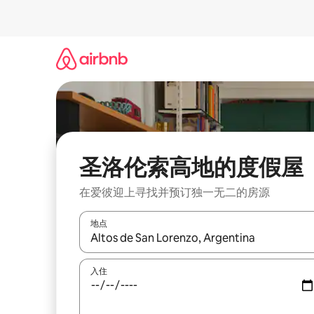
跳
至
内
容
圣洛伦索高地的度假屋
在爱彼迎上寻找并预订独一无二的房源
地点
如有搜索结果，请使用上下方向键查看，或通过点
入住