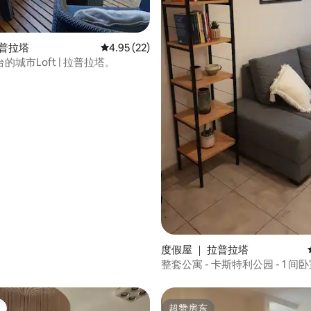
分 5 分），共 5 条评价
 拉普拉塔
平均评分 4.95 分（满分 5 分），共 22 条评价
4.95 (22)
的城市Loft | 拉普拉塔。
度假屋 ｜ 拉普拉塔
整套公寓 - 卡斯特利公园 - 1 间
超赞房东