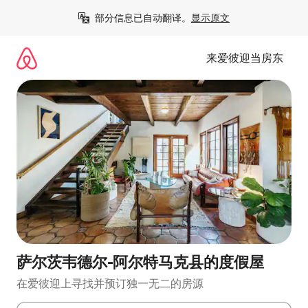
跳
部分信息已自动翻译。
显示原文
至
内
容
来爱彼迎当房东
萨尔茨韦德尔-阿尔特马克县的度假屋
在爱彼迎上寻找并预订独一无二的房源