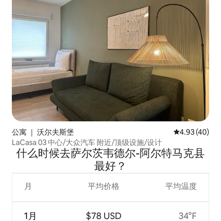
公寓 ｜ 沃尔夫斯堡
平均评分 4.9
4.93 (40)
LaCasa 03 中心/大众汽车 附近/顶级设施/设计
什么时候去萨尔茨韦德尔-阿尔特马克县
最好？
月
平均价格
平均温度
1月
$78 USD
34°F