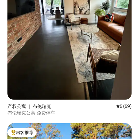
产权公寓 ｜ 布伦瑞克
平均评分 5
5 (59)
布伦瑞克公寓|免费停车
房客推荐
热门「房客推荐」