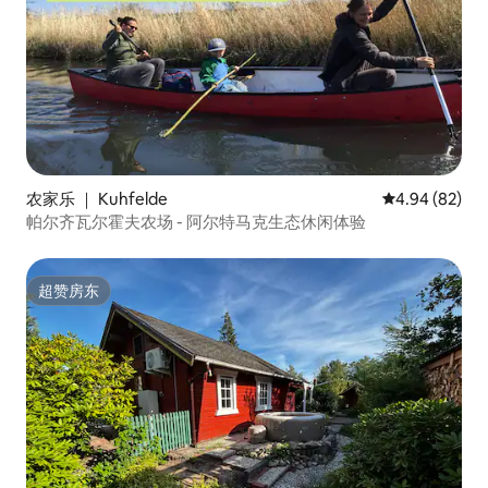
农家乐 ｜ Kuhfelde
平均评分 4.94
4.94 (82)
帕尔齐瓦尔霍夫农场 - 阿尔特马克生态休闲体验
超赞房东
超赞房东