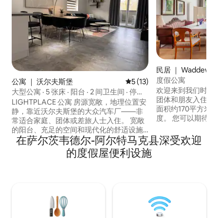
民居 ｜ Waddewei
度假公寓
公寓 ｜ 沃尔夫斯堡
平均评分 5 分（满分 5 分），
5 (13)
欢迎来到我们时尚
大型公寓 · 5 张床 · 阳台 · 2 间卫生间 · 停车
团体和朋友入住。 
位
LIGHTPLACE 公寓 房源宽敞，地理位置安
面积约170平方米
静，靠近沃尔夫斯堡的大众汽车厂——非
度。 您可以期待
常适合家庭、团体或差旅人士入住。 宽敞
区，配备设备齐全
的阳台、充足的空间和现代化的舒适设施
室、两间卫生间和
在萨尔茨韦德尔-阿尔特马克县深受欢迎
确保了轻松的入住体验。全天候无接触式
额外房客使用。 最
入住服务让您可以灵活安排抵达时间。 • 3
的度假屋便利设施
明亮的起居区，天
间卧室 • 加大双人床、标准双人床和 3 张单
构和玻璃Tennen
人床 •大阳台 • 厨房、洗碗机和全自动咖啡
机 • 2 间卫生间、淋浴间、浴缸、 •洗衣机 •
无线网络和配备Netflix的智能电视 • 房源
有很多停车位