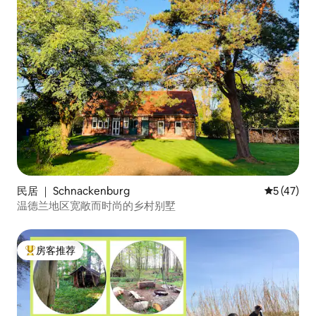
民居 ｜ Schnackenburg
平均评分 5
5 (47)
温德兰地区宽敞而时尚的乡村别墅
房客推荐
热门「房客推荐」