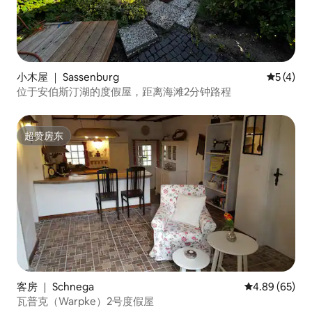
小木屋 ｜ Sassenburg
平均评分 
5 (4)
位于安伯斯汀湖的度假屋，距离海滩2分钟路程
超赞房东
超赞房东
客房 ｜ Schnega
平均评分 4.89
4.89 (65)
瓦普克（Warpke）2号度假屋