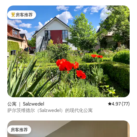
房客推荐
热门「房客推荐」
公寓 ｜ Salzwedel
平均评分 4.9
4.97 (77)
萨尔茨维德尔（Salzwedel）的现代化公寓
房客推荐
房客推荐