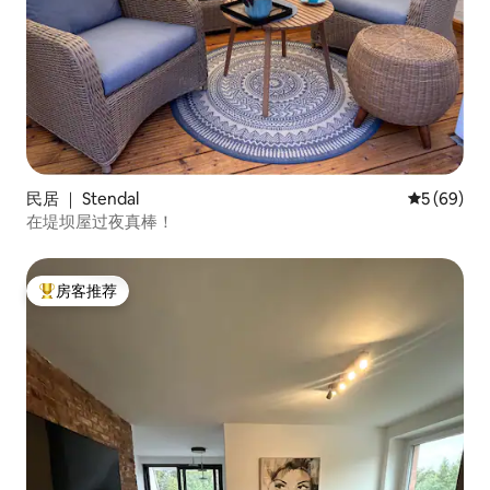
民居 ｜ Stendal
平均评分 5
5 (69)
在堤坝屋过夜真棒！
房客推荐
热门「房客推荐」