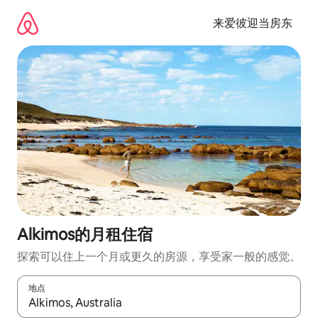
跳
至
来爱彼迎当房东
内
容
Alkimos的月租住宿
探索可以住上一个月或更久的房源，享受家一般的感觉。
地点
如有搜索结果，请使用上下方向键查看，或通过点击或滑动手势浏