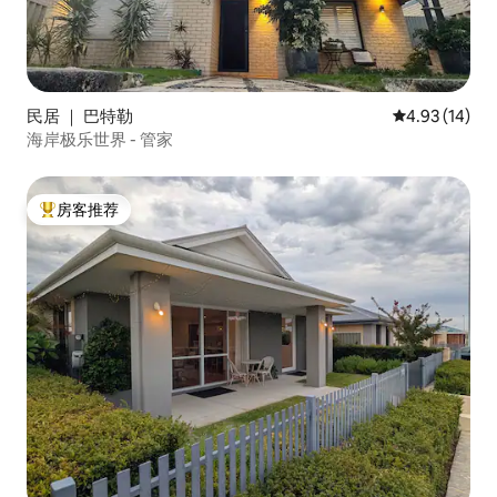
民居 ｜ 巴特勒
平均评分 4.9
4.93 (14)
海岸极乐世界 - 管家
房客推荐
热门「房客推荐」