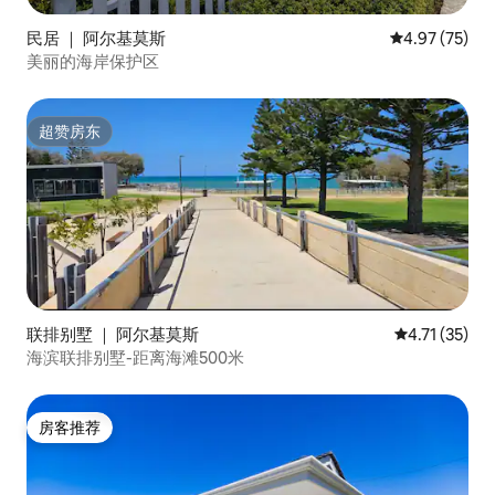
民居 ｜ 阿尔基莫斯
平均评分 4.9
4.97 (75)
美丽的海岸保护区
超赞房东
超赞房东
联排别墅 ｜ 阿尔基莫斯
平均评分 4.7
4.71 (35)
海滨联排别墅-距离海滩500米
房客推荐
房客推荐