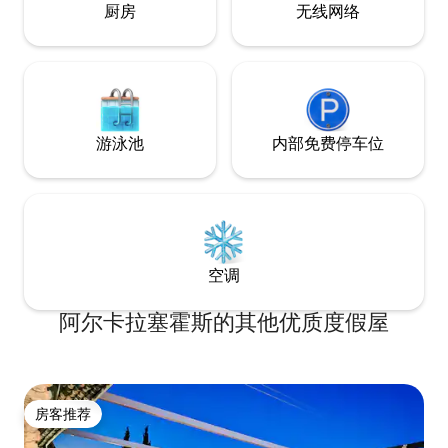
式厨房、私人洗衣机烘干机、微波炉、
厨房
无线网络
Nespresso咖啡机、Nespresso品牌
AeroChino牛奶加热器等。 中央安达卢西
亚式庭院，约20平方米的露台，可欣赏科
尔多瓦的天际线，以及带净水器和热泵的
室外按摩浴缸；按天出租，仅供您的公寓
和与您同住的人专用，也就是说，不会与
游泳池
内部免费停车位
其他房客共享。每日价格为60.00欧元，请
在抵达住宿处时使用信用卡向我们团队的
工作人员支付。 此公寓在房客住宿期间提
供清洁服务，费用包含在房价中。 公寓内
任何地方均禁止吸烟。如果我们收到有关
任何未经授权活动的通知，我们将收取相
应的押金，并通知有关部门。
空调
阿尔卡拉塞霍斯的其他优质度假屋
房客推荐
房客推荐