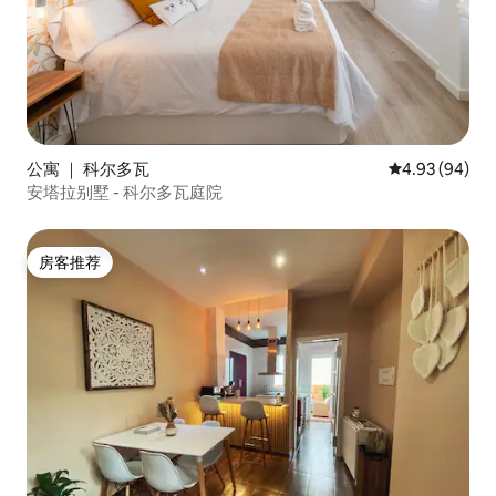
公寓 ｜ 科尔多瓦
平均评分 4.93
4.93 (94)
安塔拉别墅 - 科尔多瓦庭院
房客推荐
房客推荐