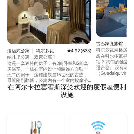
古巴家庭旅馆 ｜ 
科尔多瓦风格房屋
酒店式公寓 ｜ 科尔多瓦
平均评分 4.92 分（满分 5 分），共
4.92 (633)
想在科尔多瓦寻找
纳扎里公寓，双床公寓 1
宿？ 我们的独立民宅（2023 年翻新）非常
这是一套独特的房子，有2间卧室和2间套
适合您。 没有邻
房浴室。一栋在室内设计和装饰方面独一
（Guadalquivir
无二的房子；这栋建筑是16世纪的古迹，
私：您可以独享整
最近刚刚翻新，公寓内有一个室内按摩浴
观：卧室内配有迷
在阿尔卡拉塞霍斯深受欢迎的度假屋便利
缸，还有一个室外按摩浴缸，可按天租
房源仅几米之遥，
用；顶层有热水器，您可以一边泡澡，一
设施
这些餐厅拥有全市
边欣赏科尔多瓦的天际线。 这套房子历史
施：距离休闲区仅 
悠久，位于市中心，非常独特且安静，是
寺-大教堂仅 8 分
游览美丽的科尔多瓦一天后休息的理想场
即可到达拉里贝拉
所。它有2间宽敞的卧室，主卧配备按摩浴
缸，两间卧室均配备特制加大双人床，每
间卧室均配备2间独立套房浴室。 房源设有
带电壁炉的客厅、配备高品质厨具的开放