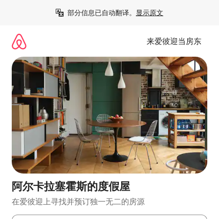
跳
部分信息已自动翻译。
显示原文
至
内
容
来爱彼迎当房东
阿尔卡拉塞霍斯的度假屋
在爱彼迎上寻找并预订独一无二的房源