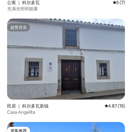
公寓 ｜ 科尔多瓦
平均评分 
5 (7)
充满光明和能量
超赞房东
超赞房东
民居 ｜ 科尔多瓦新镇
平均评分 4.8
4.87 (15)
Casa Angelita
房客推荐