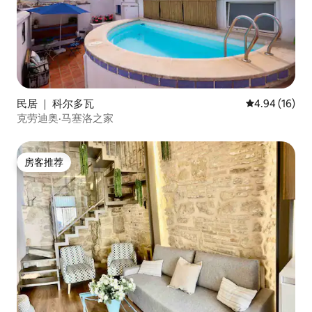
民居 ｜ 科尔多瓦
平均评分 4.9
4.94 (16)
克劳迪奥·马塞洛之家
房客推荐
房客推荐