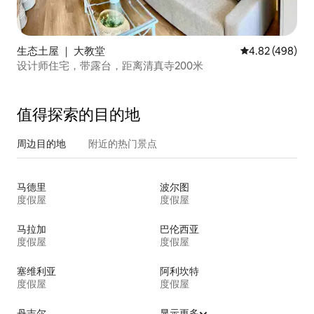
生态土屋 ｜ 大教堂
平均评分 4.82
4.82 (498)
设计师住宅，带露台，距离清真寺200米
值得探索的目的地
周边目的地
附近的热门景点
马德里
波尔图
度假屋
度假屋
马拉加
巴伦西亚
度假屋
度假屋
塞维利亚
阿利坎特
度假屋
度假屋
丹吉尔
显示更多