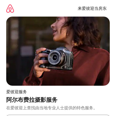
跳
至
来爱彼迎当房东
内
容
爱彼迎服务
阿尔布费拉摄影服务
在爱彼迎上查找由当地专业人士提供的特色服务。