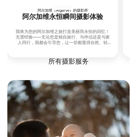
阿尔加维（Algarve）的摄影师
阿尔加维永恒瞬间摄影体验
我将为您的阿尔加维之旅打造美丽而永恒的回忆！
无需经验——无论您是独自旅行、与伴侣还是与家
声
人同行，我都会引导您，让一切都显得自然、轻
都
松。
所有摄影服务