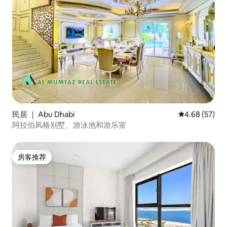
民居 ｜ Abu Dhabi
平均评分 4.68
4.68 (57)
阿拉伯风格别墅、游泳池和游乐室
房客推荐
房客推荐