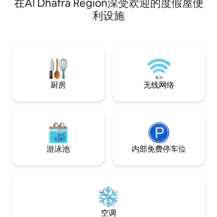
在Al Dhafra Region深受欢迎的度假屋便
Yas购物中心7分钟路程。 距离法拉利世界
7分钟。 距离亚斯码头赛道10分钟。 10分
利设施
钟即可抵达亚斯湾和阿提哈德竞技场。 同
一栋楼里有F45健身中心。 阳台可欣赏亚
斯海洋世界的美景，带大露台阳台和座
位。 免费上网、Netflix、咖啡、茶和水
厨房
无线网络
游泳池
内部免费停车位
空调