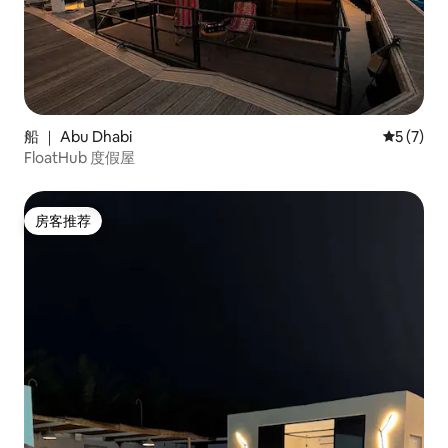
船 ｜ Abu Dhabi
平均评分 
5 (7)
FloatHub 度假屋
房客推荐
房客推荐