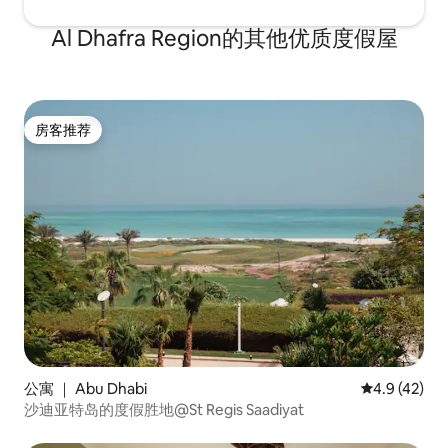
Al Dhafra Region的其他优质度假屋
房客推荐
房客推荐
公寓 ｜ Abu Dhabi
平均评分 4.9
4.9 (42)
沙迪亚特岛的度假胜地@St Regis Saadiyat