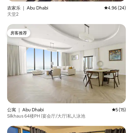
农家乐 ｜ Abu Dhabi
平均评分 4.96
4.96 (24)
天堂2
房客推荐
房客推荐
公寓 ｜ Abu Dhabi
平均评分 5
5 (15)
Silkhaus 64楼PH |宴会厅/大厅|私人泳池