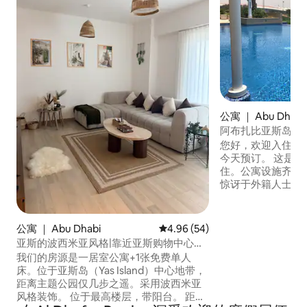
公寓 ｜ Abu Dhabi
阿布扎比亚斯岛家
您好，欢迎入住我
今天预订。 这是一
住。公寓设施齐全
惊讶于外籍人士在这
近的景点包括： -阿布扎比海洋世界 -亚斯
一级方程式赛道 -法拉利世界 -水上世界主
题公园 - 华纳兄弟工作
公寓 ｜ Abu Dhabi
平均评分 4.96 分（满分 5 分），
4.96 (54)
克高尔夫球场 -亚斯购物中心
亚斯的波西米亚风格|靠近亚斯购物中心和
斯码头。 -阿提哈
主题公园
我们的房源是一居室公寓+1张免费单人
-Clymb -亚斯湾
床。位于亚斯岛（Yas Island）中心地带，
距离主题公园仅几步之遥。采用波西米亚
风格装饰。 位于最高楼层，带阳台。 距离