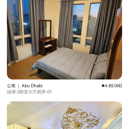
公寓 ｜ Abu Dhabi
平均评分 4.8
4.85 (48)
绿洲-2卧室大厅厨房-01