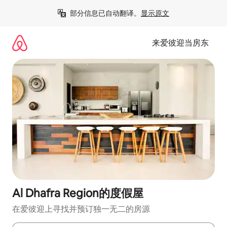
跳
部分信息已自动翻译。
显示原文
至
内
容
来爱彼迎当房东
Al Dhafra Region的度假屋
在爱彼迎上寻找并预订独一无二的房源