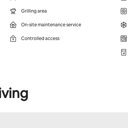
Grilling area
On-site maintenance service
Controlled access
iving