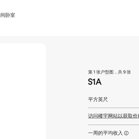
1 间卧室
第 1 张户型图，共 9 张
S1A
平方英尺
访问楼宇网站以获取价
一周的平均收入