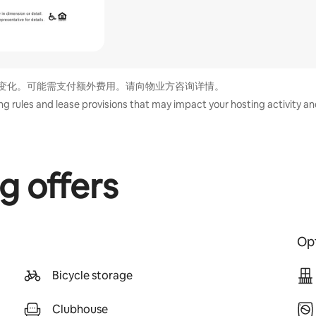
变化。可能需支付额外费用。请向物业方咨询详情。
ng rules and lease provisions that may impact your hosting activity and
g offers
Opt
Bicycle storage
Clubhouse