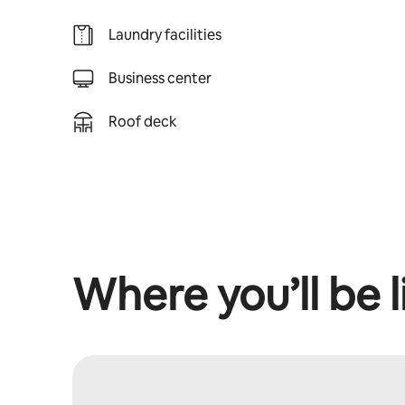
Laundry facilities
Business center
Roof deck
Where you’ll be l