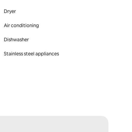
Dryer
Air conditioning
Dishwasher
Stainless steel appliances