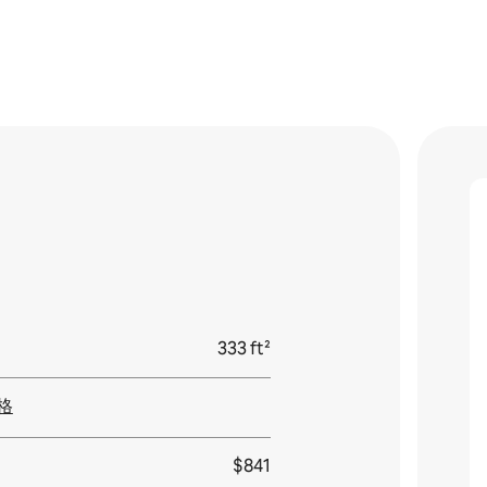
333 ft²
格
$841