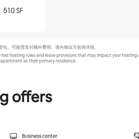
变化。可能需支付额外费用。请向物业方咨询详情。
 has hosting rules and lease provisions that may impact your hosting a
the apartment as their primary residence.
g offers
Business center