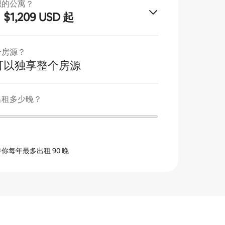
积的公寓？
$1,209 USD 起
月
个房源？
可以独享整个房源
出租多少晚？
你每年最多出租 90 晚