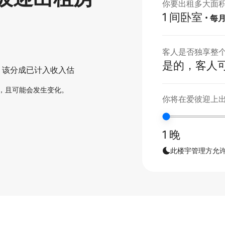
你要出租多大面
1 间卧室
·
每
客人是否独享整
是的，客人
。该分成已计入收入估
，且可能会发生变化。
你将在爱彼迎上
1 晚
此楼宇管理方允许