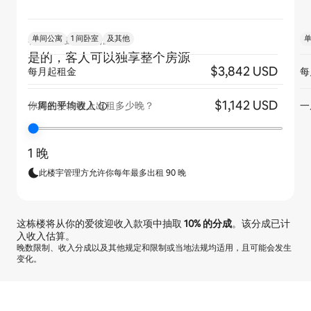
单间公寓
1 间卧室
及其他
客人是否独享整个房源？
是的，客人可以独享整个房源
$3,842 USD
每月起租金
每
$1,142 USD
一周的平均收入
一
你将在爱彼迎上出租多少晚？
1 晚
此楼宇管理方允许你每年最多出租 90 晚
这栋楼将从你的爱彼迎收入款项中抽取
10%
的分成
。该分成已计
入收入估算。
晚数限制、收入分成以及其他规定和限制或当地法规均适用，且可能会发生
变化。
你的潜在收入为一个月 $1960