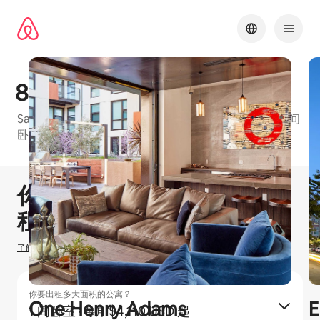
跳
至
内
容
855 Brannan
San Francisco的爱彼迎友好型公寓楼，有1 间卧室和2 间
卧室等可订单元
1 / 21
显示 0 项中的 0 项
你可以赚取
$
0
在爱彼迎出
租房源
了解我们如何估算你的收入
你要出租多大面积的公寓？
One Henry Adams
E
1 间卧室
·
$4,110 USD 起
每月