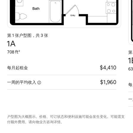
第 1 张户型图，共 3 张
1A
708 ft²
第
1
$4,410
每月起租金
63
$1,960
一周的平均收入
每
一
户型图为大概图示。价格、可订状态和便利设施可能会发生变化。可能需支
付额外费用。请向物业方咨询详情。