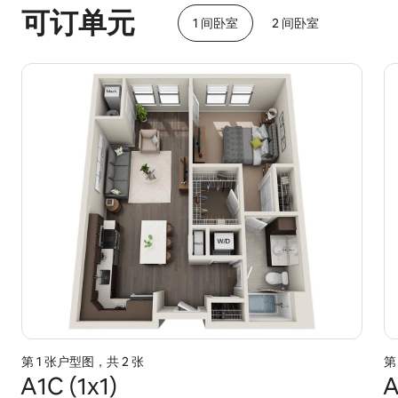
可订单元
1 间卧室
2 间卧室
第 1 张户型图，共 2 张
第
A1C (1x1)
A