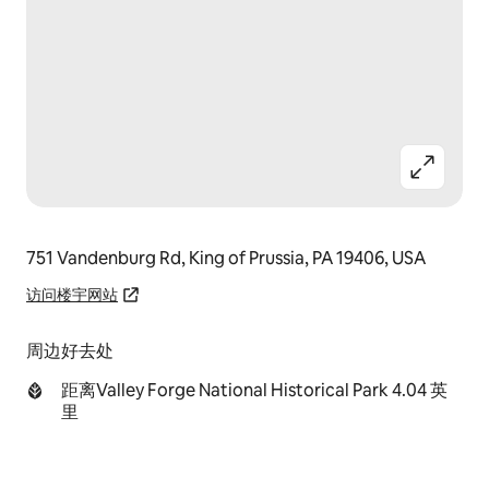
751 Vandenburg Rd, King of Prussia, PA 19406, USA
访问楼宇网站
周边好去处
距离Valley Forge National Historical Park 4.04 英
里