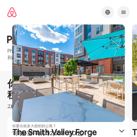
跳
至
内
容
Park Square
Philadelphia Metro的爱彼迎友好型公寓楼，有1 间卧室
和2 间卧室等可订单元
1 / 27
显示 0 项中的 0 项
你可以赚取
$
0
在爱彼迎出
租房源
了解我们如何估算你的收入
你要出租多大面积的公寓？
The Smith Valley Forge
T
1 间卧室
·
$2,003 USD 起
每月