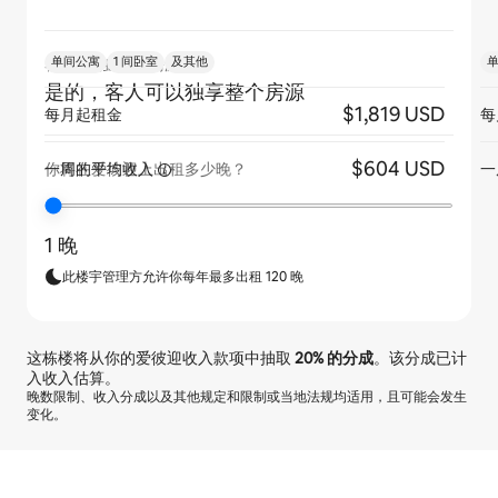
单间公寓
1 间卧室
及其他
客人是否独享整个房源？
是的，客人可以独享整个房源
$1,819 USD
每月起租金
每
$604 USD
一周的平均收入
一
你将在爱彼迎上出租多少晚？
1 晚
此楼宇管理方允许你每年最多出租 120 晚
这栋楼将从你的爱彼迎收入款项中抽取
20%
的分成
。该分成已计
入收入估算。
晚数限制、收入分成以及其他规定和限制或当地法规均适用，且可能会发生
变化。
你的潜在收入为一个月 $858