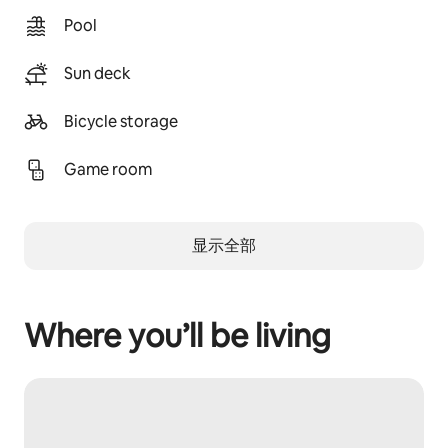
Pool
Sun deck
Bicycle storage
Game room
显示全部
Where you’ll be living